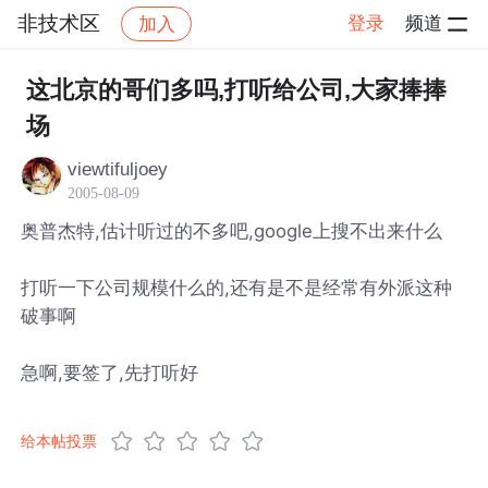
非技术区
登录
频道
加入
帖子详情
社区
非技术区
这北京的哥们多吗,打听给公司,大家捧捧
场
viewtifuljoey
2005-08-09
奥普杰特,估计听过的不多吧,google上搜不出来什么
打听一下公司规模什么的,还有是不是经常有外派这种
破事啊
急啊,要签了,先打听好
给本帖投票