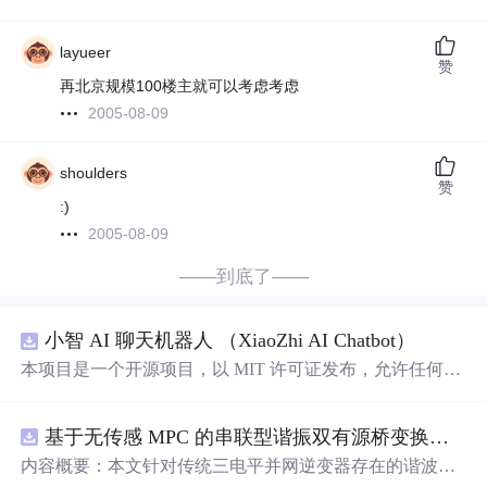
layueer
赞
再北京规模100楼主就可以考虑考虑
2005-08-09
shoulders
赞
:)
2005-08-09
——到底了——
小智 AI 聊天机器人 （XiaoZhi AI Chatbot）
本项目是一个开源项目，以 MIT 许可证发布，允许任何人
免费使用，并可以用于商业用途。 我们希望通过这个项
目，能够帮助更多人入门 AI 硬件开发，了解如何将当下飞
基于无传感 MPC 的串联型谐振双有源桥变换器动态性能优化（Simulink仿真实现）
速发展的大语言模型应用到实际的硬件设备中。无论你是
对 AI 感兴趣的学生，还是想要探索新技术的开发者，都可
内容概要：本文针对传统三电平并网逆变器存在的谐波含
以通过这个项目获得宝贵的学习经验。