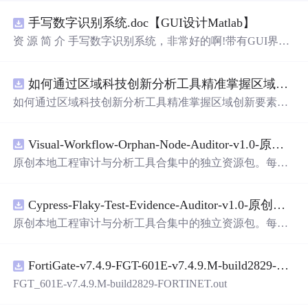
手写数字识别系统.doc【GUI设计Matlab】
资 源 简 介 手写数字识别系统，非常好的啊!带有GUI界
面，使用方便! 详 情 说 明 用这个手写数字识别系统，你可
以轻松地识别手写数字。这个系统不仅功能强大，而且还
如何通过区域科技创新分析工具精准掌握区域创新要素分布与产业链融合现状？.docx
带有直观的图形用户界面（GUI），非常容易使用。你只
需要将手写数字输入系统，它将立即给出准确的识别结
如何通过区域科技创新分析工具精准掌握区域创新要素分
果。这个系统可以在各种场景中使用，无论是学校、工作
布与产业链融合现状？
还是日常生活，都能为你提供快速和准确的识别服务。它
是一个非常方便和实用的工具，你一定会喜欢它的！
Visual-Workflow-Orphan-Node-Auditor-v1.0-原创源码与文档.zip
原创本地工程审计与分析工具合集中的独立资源包。每个
ZIP包含完整源码、3项自动化测试、可复现合成示例、离
线HTML、JSON与SVG报告、1080×720真实运行效果图、
Cypress-Flaky-Test-Evidence-Auditor-v1.0-原创源码与文档.zip
README、运行说明、功能清单、MIT License及原创与授
权声明。解压后进入project目录，执行npm test验证算法，
原创本地工程审计与分析工具合集中的独立资源包。每个
执行npm run report生成报告，也可通过本地静态服务器打
ZIP包含完整源码、3项自动化测试、可复现合成示例、离
开网页。运行时零第三方依赖，不包含热点产品或开源
项
线HTML、JSON与SVG报告、1080×720真实运行效果图、
目
源码、Logo、官方截图、论文、生产日志或其他受限素
FortiGate-v7.4.9-FGT-601E-v7.4.9.M-build2829-FORTINET.out
README、运行说明、功能清单、MIT License及原创与授
材。适合前端开发、AI应用工程、测试审计和课程实践。
权声明。解压后进入project目录，执行npm test验证算法，
FGT_601E-v7.4.9.M-build2829-FORTINET.out
执行npm run report生成报告，也可通过本地静态服务器打