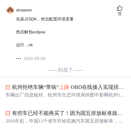
strawren
赞
先装J2SDK，然后配置环境变量
然后解包eclipse
运行，ok
2005-08-09
——到底了——
杭州拒绝车辆“带病”
上路
OBD在线接入实现排放动态监管
车辆出厂信息核对。杭州市生态环境局供图中新网杭州1月
18日电 (钱晨菲)为进一步打赢蓝天保卫战，18日，杭州市
生态环境局对柴油货车新车上牌开展环保检查，对超过3.5
有些车已经不能再买了！因为国五排放标准就要来了！
吨的柴油货车进行车载排放诊断系统(以下简称“OBD”)在
线接入情况的重点检查。执法人员进行现场检测。杭州市
2016年起，中国11个省市开始实施汽车国五排放标准，并
生态环境局供图 据数据显示，截至2018年底，杭州正常在
于2017年在全国范围内推广。国五标准旨在进一步降低机