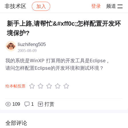
非技术区
登录
频道
加入
帖子详情
社区
非技术区
新手上路,请帮忙&#xff0c;怎样配置开发环
境保护?
liuzhifeng505
2005-08-09
我的系统是WinXP 打算用的开发工具是Eclipse ,
请问怎样配置Eclipse的开发环境和测试环境？
给本帖投票
109
1
打赏
全部评论