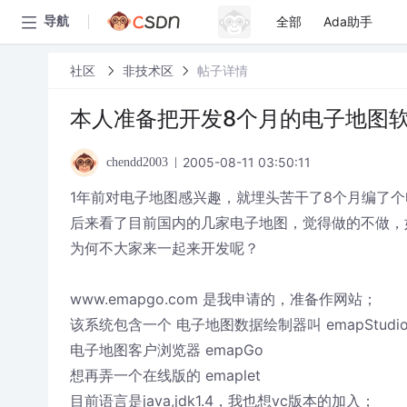
全部
Ada助手
导航
社区
非技术区
帖子详情
本人准备把开发8个月的电子地图
2005-08-11 03:50:11
chendd2003
1年前对电子地图感兴趣，就埋头苦干了8个月编了
后来看了目前国内的几家电子地图，觉得做的不做，
为何不大家来一起来开发呢？
www.emapgo.com 是我申请的，准备作网站；
该系统包含一个 电子地图数据绘制器叫 emapStudi
电子地图客户浏览器 emapGo
想再弄一个在线版的 emaplet
目前语言是java,jdk1.4，我也想vc版本的加入；