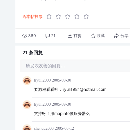
给本帖投票
360
21
打赏
分享
收藏
21 条
回复
请发表友善的回复…
liyuli2000
2005-09-30
要源程看看呀，liyuli1981@hotmail.com
liyuli2000
2005-09-30
支持呀！用mapinfo做服务器么
chendd2003
2005-08-12