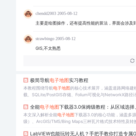
chendd2003
2005-08-12
主要是绘图操作，还有提高性能的算法，界面会涉及到s
strawbingo
2005-08-12
GIS,不太熟悉
极简导航
电子地图
实习教程
本教程围绕导航
电子地图
的核心技术展开，涵盖道路网络建
载、SQLite/PostGIS存储、Folium可视化与Netw
全能
电子地图
下载器3.0保姆级教程：从区域选
本文深入解析全能
电子地图
下载器3.0的核心功能，涵盖多
级）、ArcGIS/TMS/Bing Maps三种瓦片格式技
量更新策略，聚焦GIS领域离线地图数据采集与高效管理的
LabVIEW也能玩转无人机？手把手教你打造专属