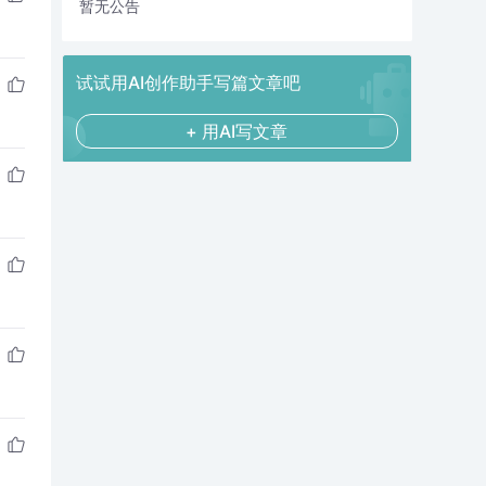
暂无公告
试试用AI创作助手写篇文章吧
+ 用AI写文章