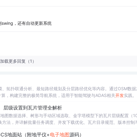
wing，还有自动更新系统
加载更多回复（1）
模、拓扑联通分析、最短路径规划及分层路径优化等内容。通过OSM数据
orkX路径计算，构建完整的极简导航系统，适用于智能驾驶与ADAS相关
开发
实践。
择、层级设置到瓦片管理全解析
源地图数据选择、树形与手动区域选取、金字塔模型下的瓦片层级配置（10
术特性及转换方法，并详解批量任务调度、并发下载优化、瓦片目录规范、版本控制
关键技术实践。
GCS地面站（附地平仪+
电子地图
源码）