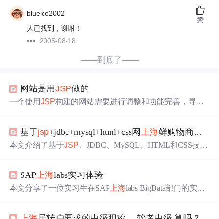
blueice2002
赞
人已找到，谢谢！
2005-08-18
——到底了——
网站是用
JSP
做的
一个使用
JSP
构建的网站需要进行调整和功能完善，寻找
有经验的开发者利用周末
时间
协助完成，偏好
上海
地区的
技术人员。
基于
jsp
+jdbc+mysql+html+css网
上海
鲜购物商城系统设计与实现 研究背景与意义、国内外研究现状
本文介绍了基于
JSP
、JDBC、MySQL、HTML和CSS技术
的网
上海
鲜购物商城系统的研究背景、意义，探讨了国内
外相关研究现状，以及系统如何满足消费者需求、推动海
SAP
上海
labs实习体验
鲜产业转型和电子商务发展。
本文分享了一位实习生在SAP
上海
labs BigData部门的实习
经历，涉及技术栈、工作内容、环境及薪资待遇。作者介
绍了部门使用
JSP
与ABAP等技术维护数据处理软件，并
上海
居转户要求的中级职称， 软考中级 算吗？
提及了SAP向其他语言转型的趋势。