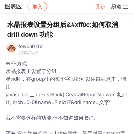
图表区
登录
频道
加入
帖子详情
社区
图表区
水晶报表设置分组后&#xff0c;如何取消
drill down 功能
feiyun0112
2005-08-19
WEB方式
水晶报表里设置了分组，
显示时，在group里的每个字段都可以用鼠标点击，调
用
javascript:__doPostBack('CrystalReportViewer1$_ct
l1','brch=0-0&name=Field17&drillname=文字'
我不需要这样的功能,但不知道如何取消.
还有,它会为每个值加上title属性，显示对应dataset字