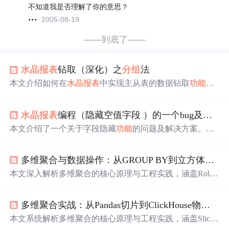
不知道我是否理解了你的意思？
2005-08-19
——到底了——
水晶报表
钻取（深化）之
分组
法
本文介绍如何在
水晶报表
中实现主从表的数据钻取
功能
。
通过实例演示，展示如何
设置
报表来显示主表信息，并在
点击后显示从表详情。步骤包括报表创建、字段
分组
及格
水晶报表
编程（隐藏空值字段 ）的一个bug及处理方式
式
设置
等。
本文介绍了一个关于字段隐藏
功能
的问题及解决方案。原
本通过简单的条件判断来实现字段隐藏的方法遇到了bug，
即当所有条件均为空时无法正确隐藏字段。文章详细描述
多维聚合与数据操作：从GROUP BY到立方体智能分析
了如何通过逐个检查条件来解决问题。
本文深入解析多维聚合的核心原理与工程实践，涵盖Roll-u
p、
Drill
-down、Slice、Dice四大操作原语，对比SQL窗口
函数、MDX及Doris/ClickHouse/Trino等现代引擎的实现差
多维聚合实战：从Pandas切片到ClickHouse物化视图
异；详解星型与雪花模型选型、预聚合策略、维度坍缩规
避、行/列级安全控制，并延伸至自动化洞察、预测性聚合
本文系统解析多维聚合的核心原理与工程实践，涵盖Slic
与NLQ等AI驱动分析方向，聚焦真实场景下的性能优化与