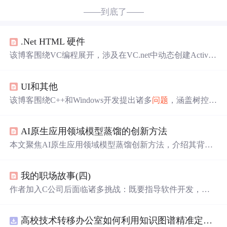
——到底了——
.Net HTML 硬件
该博客围绕VC编程展开，涉及在VC.net中动态创建Active
X控件、DLL中类的动态链接等
问题
。重点探讨了VC与HT
ML、XML的交互，如获取HTML源码、提交表单、操作X
UI和其他
ML文档等，还包含一些系统硬件操作及服务控制的
问题
。
该博客围绕C++和Windows开发提出诸多
问题
，涵盖树控件
选中项获取、标题栏添加控件、Windows消息、绘图算
法、文件格式转换等，还涉及数据库连接、DLL使用、网
AI原生应用领域模型蒸馏的创新方法
络开发等内容，同时寻求RSA加密等算法资料。
本文聚焦AI原生应用领域模型蒸馏创新方法，介绍其背景
与重要性，解释核心概念及关系，用数学模型剖析原理，
结合项目案例展示实现步骤与代码。探讨在移动设备、边
我的职场故事(四)
缘计算等场景的应用，推荐工具资源，分析未来趋势与挑
战。
作者加入C公司后面临诸多挑战：既要指导软件开发，又
要解决网络设备兼容
问题
；面对技术更新迭代的压力，还
要处理复杂的IT管理工作。
高校技术转移办公室如何利用知识图谱精准定位产业需求与技术适配点？.docx