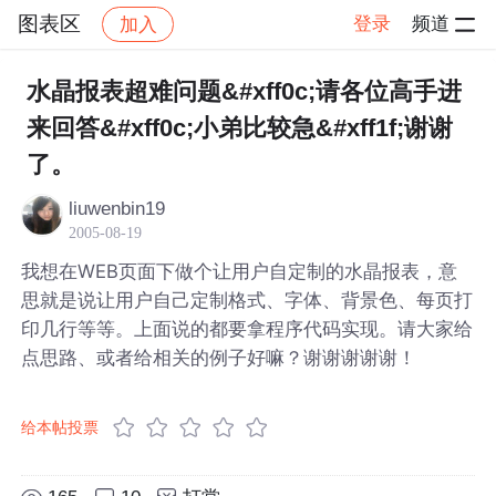
图表区
登录
频道
加入
帖子详情
社区
图表区
水晶报表超难问题&#xff0c;请各位高手进
来回答&#xff0c;小弟比较急&#xff1f;谢谢
了。
liuwenbin19
2005-08-19
我想在WEB页面下做个让用户自定制的水晶报表，意
思就是说让用户自己定制格式、字体、背景色、每页打
印几行等等。上面说的都要拿程序代码实现。请大家给
点思路、或者给相关的例子好嘛？谢谢谢谢谢！
给本帖投票