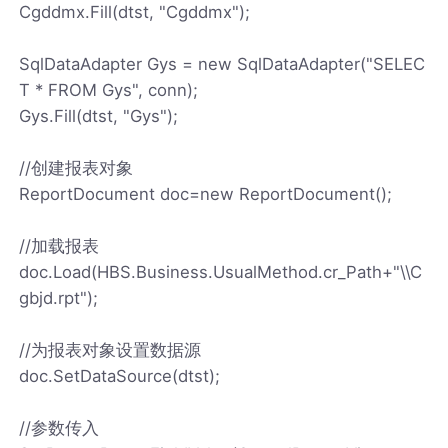
Cgddmx.Fill(dtst, "Cgddmx");
SqlDataAdapter Gys = new SqlDataAdapter("SELEC
T * FROM Gys", conn);
Gys.Fill(dtst, "Gys");
//创建报表对象
ReportDocument doc=new ReportDocument();
//加载报表
doc.Load(HBS.Business.UsualMethod.cr_Path+"\\C
gbjd.rpt");
//为报表对象设置数据源
doc.SetDataSource(dtst);
//参数传入