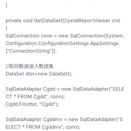
}
private void GetDataSet(CrystalReportViewer crv)
{
SqlConnection conn = new SqlConnection(System.
Configuration.ConfigurationSettings.AppSettings
["ConnectionString"]);
//取回数据放入数据集
DataSet dtst=new DataSet();
SqlDataAdapter Cgdd = new SqlDataAdapter("SELE
CT * FROM Cgdd", conn);
Cgdd.Fill(dtst, "Cgdd");
SqlDataAdapter Cgddmx = new SqlDataAdapter("S
ELECT * FROM Cgddmx", conn);