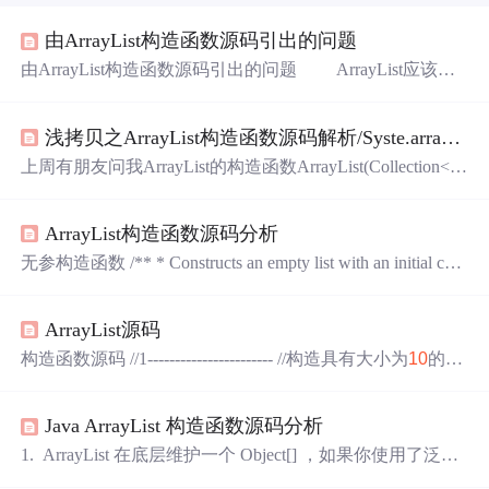
由ArrayList构造函数源码引出的问题
由ArrayList构造函数源码引出的问题 ArrayList应该用
得很多了。最近看了看其源码，发现有很多细节，如果要
我们自己来实现，估计会考虑不到。当然，这些细节跟jdk
浅拷贝之ArrayList构造函数源码解析/Syste.arraycopy()
本身一些实现的bug有关，如果不去深挖，定然是不能发
现。本文从ArrayList的一个构造函数开始剖析。 该构
上周有朋友问我ArrayList的构造函数ArrayList(Collection<?
造函数源代码如下： 1 public ArrayList(Collectionextends
extends E> c)是浅拷贝还是深拷贝，当时一下子也没反应过
来，就写了一个单元测试验证了一下，结果是浅拷贝，代
ArrayList构造函数源码分析
码如下：(浅拷贝的原理可以参考这篇文章《java浅拷贝和
深拷贝》) public void testAr(){ List<BeanDemo> b...
无参构造函数 /** * Constructs an empty list with an initial cap
acity of ten. */ public ArrayList() { this.elementData = DEFAUL
TCAPACITY_EMPTY_ELEMENTDATA; } 底层数组其实
ArrayList源码
是：Object[] elementData，然后构造无参构造函数的时候，
使用空参构造方法创建ArrayList对象时，会初始化 eleme
构造函数源码 //1----------------------- //构造具有大小为
10
的obj
ect数组 public ArrayList() { this.elementData = DEFAULTCA
PACITY_EMPTY_ELEMENTDATA; //调用ArrayList(
10
) 默
Java ArrayList 构造函数源码分析
认初始化一个大小为
10
的object数组。 } //...
1. ArrayList 在底层维护一个 Object[] ，如果你使用了泛
型，其实是维护一个泛型指定类型的数组对象 /** * The arr