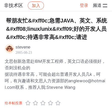
非技术区
登录
频道
加入
帖子详情
社区
非技术区
帮朋友忙&#xff0c;急需JAVA、英文、系统
&#xff08;linux/unix&#xff09;好的开发人员
&#xff0c;待遇非常高&#xff0c;请进
stevene
2005-08-23
文思创新急需赴IBM开发工程师，英文口语必须很好，
否则没机会的
据说待遇非常高，可能会超出普通开发人员几k，呵
呵，有兴趣请和文思人力资源部的anglewoo@hotmai
l.com联系，推荐人我:Stevene Wang
给本帖投票