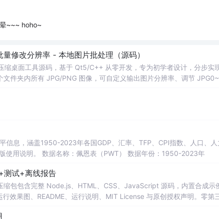
~~ hoho~
 - 批量修改分辨率 - 本地图片批处理（源码）
图片压缩桌面工具源码，基于 Qt5/C++ 从零开发，专为初学者设计，分步实
夹内所有 JPG/PNG 图像，可自定义输出图片分辨率、调节 JPG0~1
完成后自动统计每张图片压缩前后文件体积，计算整体压缩缩小比例，直
mage 图像绘图、文件目录遍历、UI 交互开发； 需要本地批量处理图片的办
地文件 IO、进度条交互的开发学习者。 使用场景 自媒体批量压缩配图，
册图片； 程序开发学习：QFileDialog 文件选择、QDir 文件夹
防卡顿、文件大小格式化转换全套 Qt 图像开发实战案例。 工具核心功能清单 
图片； 自定义输出宽高分辨率，支持锁定原始宽高比，避免图片拉伸变形
占用大小； 自定义输出保存目录，批量生成压缩后的图片文件； 实时进度条
本等多项数据，整理的PWT 11.0中文翻译使用说明，英文原版使用说明。 数据名称：佩恩表（PWT） 数据年份：1950-2023年
图片压缩前后体积，换算 KB/MB 直观展示； 批量完成弹窗汇总：图片
码+测试+离线报告
完整模块化代码，功能拆分清晰，每段代码附带详细注释，新手可分步拆解
VC，Windows 平台可直接编译运行； 源码结构清晰，功能
完整 Node.js、HTML、CSS、JavaScript 源码，内置合成示
0 运行效果图、README、运行说明、MIT License 与原创授权声明。零第
或未授权内容。适合 AI 工程、前端、运维和质量团队用于本地预检、
用
npm run report，或启动静态服务器打开 index.html。