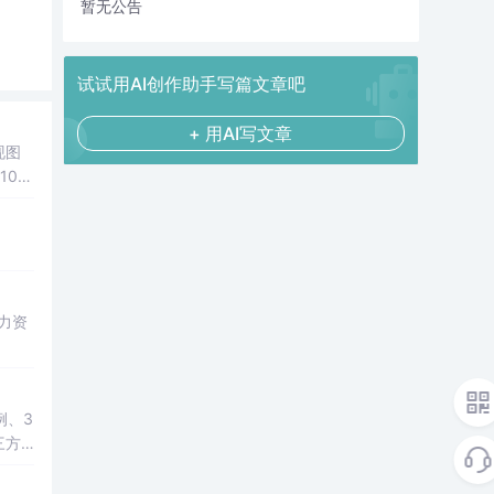
暂无公告
试试用AI创作助手写篇文章吧
+ 用AI写文章
现图
00
观展
公、
降低图
遍历、
双模
； 滑
展示处
总
学
例、3
三方
教学演