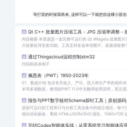
等打雷的时候我再来, 这样可以一下就把你这棵小苗击晕~
Qt C++ 批量图片压缩工具 - JPG 压缩率调整
内容概要 本资源是一套完整可运行的 Qt Widgets 批量
片批量处理全套功能。工具支持多选单张图片、直接读取整个文件
区间压缩质量，自带锁定宽高比防拉伸变形功能；批量处理
通过Thingscloud远程控制stm32
示压缩效果。 适用人群 Qt/C++ 零基础初学者，学习 QI
设计、自媒体从业者； 想要学习图片缩放、JPG 压缩、本
代码和具体例子
片体积节省上传流量； 摄影、设计批量统一图片尺寸，批量轻量化相
佩恩表（PWT）1950-2023年
QImage 缩放保存、QSlider 参数联动、批量循环界面
式导入图片：手动多选单张图片 / 一键读取整个文件夹全部
01、数据介绍 包含有关收入、产出、投入和生产率的相对水平信息，涵盖1950-2023年各国GDP、汇率、TFP、CPI指数、人口、人力资
块调节 JPG 压缩质量 0~100，平衡图片清晰度与文件
理进度，循环中刷新界面，程序不会假死卡顿； 自动统计每张
报告与PPT数字核对Schema探针工具｜原创源
数、成功数量、单张大小对比、整体压缩节省空间比例； 
习。 其他说明 开发环境：Qt Creator + Qt5.15 MS
原创可运行的工程审计与分析工具合集中的独立项目。每个压缩包包含
项自动化验收、离线 HTML/JSON/SVG 报告、1080×72
运行依赖，不包含榜单产品源码、官方素材、论文、账号数据
完结Codex智能体实战：从零系统学习智能体应
示与二次开发。运行方法：Node.js 18+ 下执行 npm test 与 