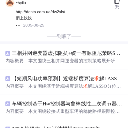
chyliu
赞
http://desta.com.ua/dw2xls/
網上找找
2005-08-25
——到底了——
三相并网逆变器虚拟阻抗+统一有源阻尼策略SVPWM+SPWM调制仿真
内容概要：本文围绕三相并网逆变器的控制策略展开研
究，重点探讨了虚拟阻抗与统一有源阻尼相结合的控制方
法，并实现了SVPWM（空间矢量脉宽调制）与SPWM
【短期风电功率预测】近端梯度算法
求
解LASSO分位数回归-短期风电功率预测研究（Matlab代码实现）
（正弦脉宽调制）两种调制方式在Simulink平台下的仿真建
模。通过引入虚拟阻抗改善系统输出阻抗特性，结合统一
内容概要：本文围绕基于近端梯度算法
求
解LASSO分位数
有源阻尼技术有效抑制LC或LCL滤波器引起的谐振问题，
回归的短期风电功率预测方法展开研究，旨在提升预测模
从而提升逆变器在弱电网条件下的并网稳定性与电能质
型在复杂环境下的精度与鲁棒性。文章系统构建了LASSO
量。研究涵盖了控制策略的设计、调制算法的实现、动态
车辆控制基于H∞控制器与鲁棒线性二次调节器RLQR的铰接式重型车辆的稳健路径跟踪控制研究（Matlab代码实现）
分位数回归模型，深入剖析其数学原理，并引入近端梯度
响应分析及谐波抑制效果评估，同时拓展涉及正负序分
算法进行高效优化
求
解，有效应对高维稀疏数据与异常值
内容概要：本文围绕铰接式重型车辆的稳健路径跟踪控制
离、中点电位平衡、DPWMA调制等关键技术，构建了完
干扰等问题。通过Matlab平台完成了完整的算法实现与仿
问题，提出并实现了基于H∞控制器与鲁棒线性二次调节器
整的高性能并网逆变器控制系统仿真体系。; 适合人群：适
真实验，利用实际风电数据验证了该方法在不同分位点下
（RLQR）的控制策略。通过建立车辆动力学模型，针对
用于从事电力电子、新能源发电、智能电网及相关领域的