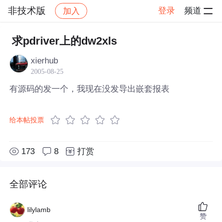
非技术版
登录
频道
加入
帖子详情
社区
非技术版
求pdriver上的dw2xls
xierhub
2005-08-25
有源码的发一个，我现在没发导出嵌套报表
给本帖投票
173
8
打赏
全部评论
lilylamb
赞