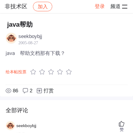
非技术区
登录
频道
加入
帖子详情
社区
非技术区
java帮助
seekboybjj
2005-08-27
java 帮助文档那有下载？
给本帖投票
86
2
打赏
全部评论
seekboybjj
赞