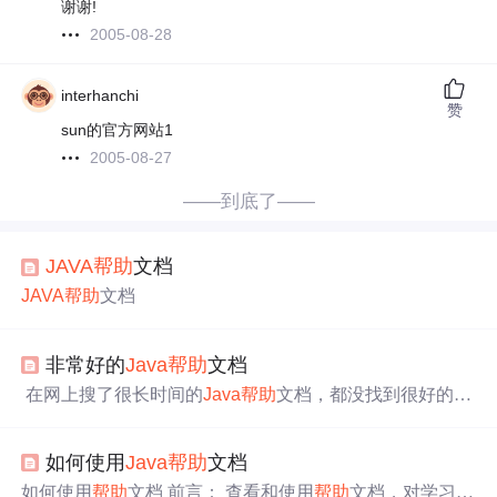
谢谢!
2005-08-28
interhanchi
赞
sun的官方网站1
2005-08-27
——到底了——
JAVA
帮助
文档
JAVA
帮助
文档
非常好的
Java
帮助
文档
在网上搜了很长时间的
Java
帮助
文档，都没找到很好的。
但黄天不负有心人，今天终于在同学那里弄到了一个比较
满意的
Java
帮助
文档，与大家共享一下吧，下载地址：htt
如何使用
Java
帮助
文档
p://www.fs2you.com/files/9c241f51-1e58-11dd-ae44-0014221f4
662/ （这是我网络硬盘中的资源，绝对的安全无毒，可放
如何使用
帮助
文档 前言： 查看和使用
帮助
文档，对学习
Ja