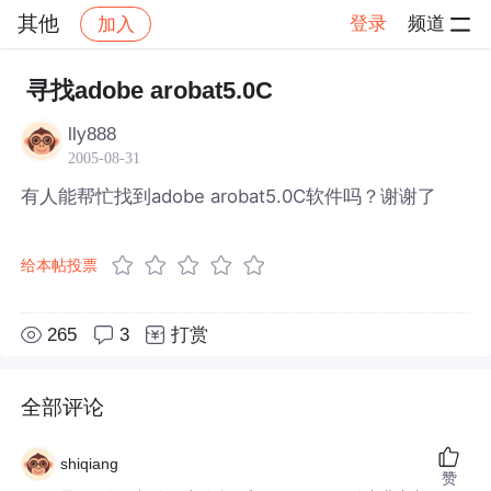
其他
登录
频道
加入
帖子详情
社区
其他
寻找adobe arobat5.0C
lly888
2005-08-31
有人能帮忙找到adobe arobat5.0C软件吗？谢谢了
给本帖投票
265
3
打赏
全部评论
shiqiang
赞