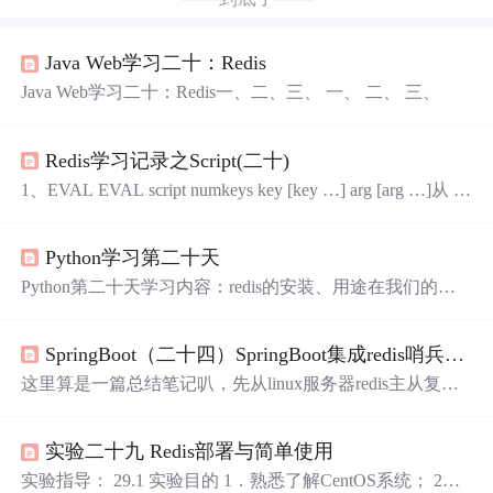
Java Web学习二十：Redis
Java Web学习二十：Redis一、二、三、 一、 二、 三、
Redis学习记录之Script(二十)
1、EVAL EVAL script numkeys key [key …] arg [arg …]从 R
edis 2.6.0 版本开始，通过内置的 Lua 解释器，可以使用 E
VAL 命令对 Lua 脚本进行求值。script 参数是一段 Lua 5.1
Python学习第二十天
脚本程序，它会被运行在 Redis 服务器上下文中，这段脚
本不必(也不应该)定义为一个 Lua 函数。numkeys 参数用于
Python第二十天学习内容：redis的安装、用途在我们的第
指定键名参数的个数
二阶段的项目中、django中的引用和使用
SpringBoot（二十四）SpringBoot集成redis哨兵集群
这里算是一篇总结笔记叭，先从linux服务器redis主从复
制，哨兵集群搭建开始。首先我们来准备三个redis.conf配
置文件：redis79.conf/redis80.conf/redis81.conf。至此，redis
实验二十九 Redis部署与简单使用
搭建哨兵模式集群，以及springboot集成redis哨兵模式到此
完成。我没有多台服务器，因此我在一台服务器上边搭建r
实验指导： 29.1 实验目的 1．熟悉了解CentOS系统； 2．