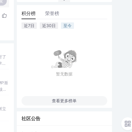
复
积分榜
荣誉榜
近7日
近30日
至今
讨了
学
暂无数据
P渐
核心
查看更多榜单
树立
社区公告