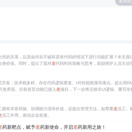
发表回
之间的关系，以及如何在不破坏原有代码的情况下进行功能扩展？本文探
自身价值。同时，提出了面对
老
代码时的策略与思考，鼓励维护人员主动
式开发，技术栈多样。存在代码逻辑重复、H5性能瓶颈等痛点。提出用KM
开发界面。目前首页功能已接入
老
项目，下一步将迁移非UI逻辑、重写非
工拥有丰富经验、协调能力强等价值，还提出管理方法，如尊重
老
员工、
老
员工作用，推动企业发展。
老
药新靶点，赋予
老
药新使命，开启
老
药新用之旅！