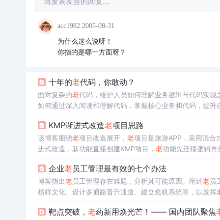
请发表友善的回复…
acc1982
2005-08-31
为什么这么说呀！
你指的是哪一方面呀？
十年的
老
代码，你敢动？
面对复杂的
老
代码，维护人员如何理解业务逻辑与代码实现
如何通过深入阅读和理解代码，掌握核心业务和代码，提升
习，克服困难，实现业务与技术的双重提升。
KMP渐进式改造
老
项目思路
该博客围绕
老
项目改造展开，
老
项目是旅游APP，采用混合
进式改造，新功能直接创建KMP项目，
老
功能先迁移逻辑再
模块。
企业
老
员工管理最有效的七个办法
博客指出
老
员工管理存在难题，分析其可能原因。阐述
老
员
榜样文化、设计多通路晋升通道、建立危机系统等，以发挥
靶点突破，
老
药新用焕光芒！—— 国内团队聚焦