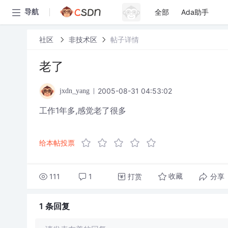
全部
Ada助手
导航
社区
非技术区
帖子详情
老了
2005-08-31 04:53:02
jxdn_yang
工作1年多,感觉老了很多
给本帖投票
111
1
打赏
分享
收藏
1 条
回复