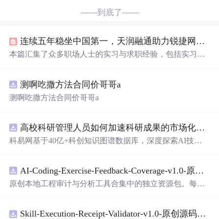
——到底了——
连续五年稳坐中国第一，天润融通助力锐捷网络重塑客户服务新篇章
本篇汇集了众多职场人士的实习与求职经验，包括实习机
会获取、面试技巧、offer选择策略以及各行业内部情况揭
秘，为即将步入职场的新人提供了宝贵的参考。
测啊吃撒方法合同价哥哥a
测啊吃撒方法合同价哥哥a
高校科研管理人员如何加速科研成果的市场化转化？.docx
科易网基于40亿+科创知识图谱数据库，深度探索AI技术
在技术转移、成果转化、技术经纪、知识产权、产业创
新、科技招商等垂直领域的多样化应用场景，研究科技创
AI-Coding-Exercise-Feedback-Coverage-v1.0-原创源码与文档.zip
新领域的AI+数智化解决方案，推动科技创新与产业创新
智能化发展。
原创本地工程审计与分析工具合集中的独立资源包。每个
ZIP包含完整源码、3项自动化测试、可复现合成示例、离
线HTML、JSON与SVG报告、1080×720真实运行效果图、
Skill-Execution-Receipt-Validator-v1.0-原创源码与文档.zip
README、运行说明、功能清单、MIT License及原创与授