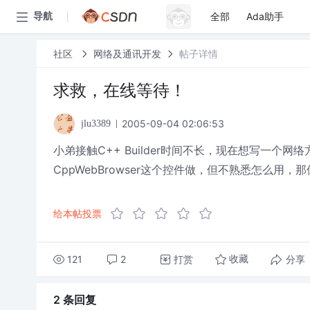
全部
Ada助手
导航
社区
网络及通讯开发
帖子详情
求救，在线等待！
2005-09-04 02:06:53
jlu3389
小弟接触C++ Builder时间不长，现在想写一个
CppWebBrowser这个控件做，但不熟悉怎么
给本帖投票
121
2
打赏
分享
收藏
2 条
回复