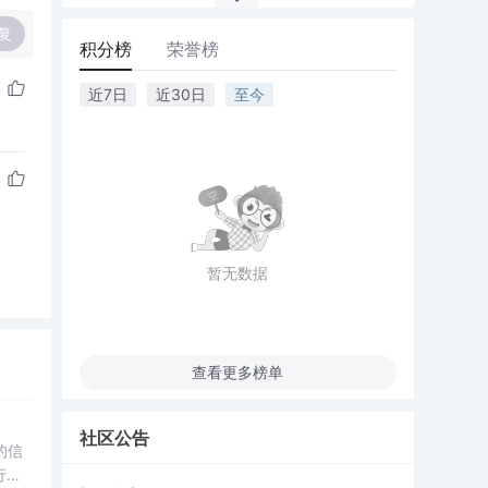
复
积分榜
荣誉榜
近7日
近30日
至今
暂无数据
查看更多榜单
社区公告
的信
行
求