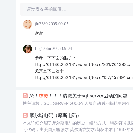
请发表友善的回复…
jlu3389
2005-09-05
谢谢
LngDotin
2005-09-04
参考一下下面的贴子：
http://61.186.252.131/Expert/topic/261/261393.
尤其是下面这个：
http://61.186.252.131/Expert/topic/157/157491.
急！
求救
！！！请教关于sql server启动的问题
博主请教，SQL SERVER 2000个人版启动后不断耗用
摩尔斯电码（摩斯电码）
本文详细介绍了摩尔斯电码的历史、编码方式、特殊符号及
号代码，由美国人塞缪尔·莫尔斯或艾尔菲德·维尔于183