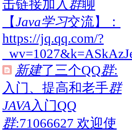
击链接加入
群
聊
【
Java
学习
交流】：
https://jq.qq.com/?
_wv=1027&k=ASkAzJ
新建
了三个QQ
群
:
入门、提高和老手
群
JAVA
入门QQ
群
:71066627 欢迎使