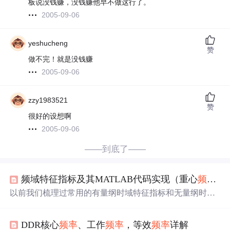
板说没钱赚，没钱赚他早不做这行了。
2005-09-06
yeshucheng
赞
做不完！就是没钱赚
2005-09-06
zzy1983521
赞
很好的设想啊
2005-09-06
——到底了——
频域特征指标及其MATLAB代码实现（重心
频率
、
以前我们梳理过常用的有量纲时域特征指标和无量纲时域
特征指标，其实特征提取方法中，一些频谱特征指标也是
十分有用的。 下述频域特征指标是根据信号的功率谱求得
DDR核心
频率
、工作
频率
，等效
频率
详解
的。在故障诊断或者其他应用场景下，可以与时域指标以