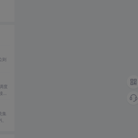
位则
调度
接口
统集
书。