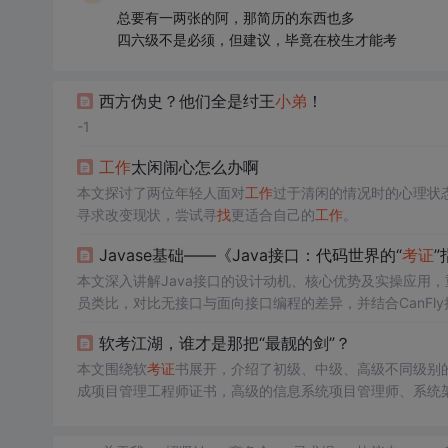
总要有一两张的阿，那简历的东西也多
四六级不是必须，但建议，毕竟在校生才能考
西方伪史？他们全是纣王
小弟
！
-1
工作
太闲闹心怎么办啊
本文探讨了两位年轻人面对
工作
过于清闲的情况时的心理状
寻求改变现状，尝试寻
找
更适合自己的
工作
。
Javase基础——《Java接口：代码世界的“
考证
本文深入讲解Java接口的设计动机、核心优势及实操应用
员类比，对比无接口与面向接口编程的差异，并结合CanF
编程对系统灵活性和维护性的提升。
软考江湖，谁才是那把“最靓的剑”？
本文围绕软
考证
书展开，介绍了初级、中级、高级不同级别
成项目管理工程师证书，高级的信息系统项目管理师、系统