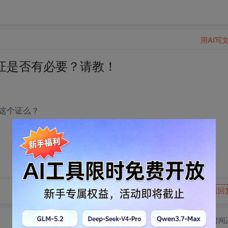
用AI写
证是否有必要？请教！
这个证么？
转发到动态
举报
写回
切换为时间