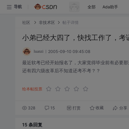
全部
Ada助手
导航
社区
非技术区
帖子详情
小弟已经大四了，快找工作了，考
2005-09-10 09:45:08
luanzi
最近软考已经开始报名了，大家觉得毕业前有必要那
还有四六级改革后不知道还考不考？？
给本帖投票
328
15
打赏
分享
收藏
15 条
回复