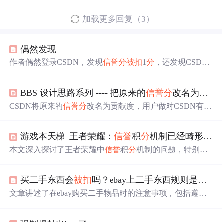
加载更多回复（3）
偶然发现
作者偶然登录CSDN，发现
信誉
分
被扣
1
分
，还发现CSDN
有博客，简单激活即可使用。作者虽未太关注博客潮流，
但借此机会打算研究，希望能持续写下去。
BBS 设计思路系列 ---- 把原来的
信誉
分
改名为贡献度
CSDN将原来的
信誉
分
改名为贡献度，用户做对CSDN有贡
献的事如精华推荐等会增加贡献度，造成损害则扣除。贡
献度默认100
分
无上限，不同
分
数段对应不同权限。不同级
游戏本天梯_王者荣耀：
信誉
积
分
机制已经畸形，天梯榜无一满级
别版主有不同的扣
分
和封杀权限。
本文深入探讨了王者荣耀中
信誉
积
分
机制的问题，特别是
针对高端玩家在排位赛中遇到的困难。文章指出了
信誉
积
分
难以提升的原因，并提出了一些规避机制弊端的方法。
买二手东西会
被扣
吗？ebay上二手东西规则是什么？-站斧浏览器
文章讲述了在ebay购买二手物品时的注意事项，包括遵守
平台规则、核实物品信息、选择
信誉
卖家和安全付款方
式，以及ebay的买家保护政策确保买家权益。