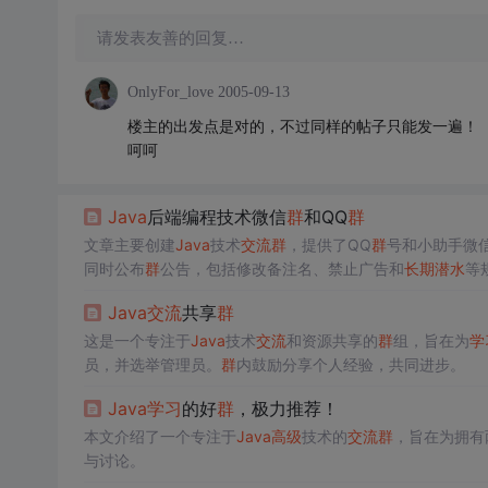
请发表友善的回复…
OnlyFor_love
2005-09-13
楼主的出发点是对的，不过同样的帖子只能发一遍！
呵呵
Java
后端编程技术微信
群
和QQ
群
文章主要创建
Java
技术
交流
群
，提供了QQ
群
号和小助手微
同时公布
群
公告，包括修改备注名、禁止广告和
长期
潜水
等
Java
交流
共享
群
这是一个专注于
Java
技术
交流
和资源共享的
群
组，旨在为
学
员，并选举管理员。
群
内鼓励分享个人经验，共同进步。
Java
学习
的好
群
，极力推荐！
本文介绍了一个专注于
Java
高级
技术的
交流
群
，旨在为拥有
与讨论。