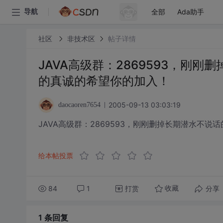
全部
Ada助手
导航
社区
非技术区
帖子详情
JAVA高级群：2869593，刚
的真诚的希望你的加入！
2005-09-13 03:03:19
daocaoren7654
JAVA高级群：2869593，刚刚删掉长期潜水不
给本帖投票
84
1
打赏
分享
收藏
1 条
回复