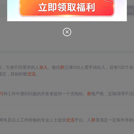
发表回
信，方便不同需求的人
加入
。微信
群
已满100人需手动拉入，还有120个
规定，鼓励积极
交流
。
习
和工作中遇到问题的开发者提供一个充电站。
群
规严格，定期清理不活
两年及以上工作经验的专业人士提供
交流
平台。入
群
需满足一定条件并积