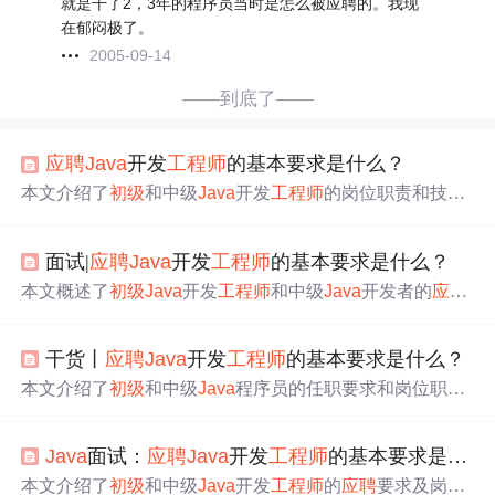
就是干了2，3年的程序员当时是怎么被应聘的。我现
在郁闷极了。
2005-09-14
——到底了——
应聘
Java
开发
工程师
的基本要求是什么？
本文介绍了
初级
和中级
Java
开发
工程师
的岗位职责和技术
要求，包括
Java
基础、Web框架、数据库技术等，并强调
了不同级别
工程师
所需掌握的不同技能。
面试|
应聘
Java
开发
工程师
的基本要求是什么？
本文概述了
初级
Java
开发
工程师
和中级
Java
开发者的
应聘
要求，包括经验、技术栈、岗位职责，并强调了高级
Java
工程师
所需的关键技能，如
Java
基础、Linux操作、数据库
干货丨
应聘
Java
开发
工程师
的基本要求是什么？
精通和Web前端技术的深化。
本文介绍了
初级
和中级
Java
程序员的任职要求和岗位职
责，强调了从基础扎实到技能进阶的关键点，包括Linux操
作系统、数据库技术、Web前端技术和企业级开发环境的
Java
面试：
应聘
Java
开发
工程师
的基本要求是什么？
掌握。此外，还提到了成为高级
Java
工程师
所需掌握的实
用技能，如
Java
基础、Linux、数据库、Web前端技术和企
本文介绍了
初级
和中级
Java
开发
工程师
的
应聘
要求及岗位