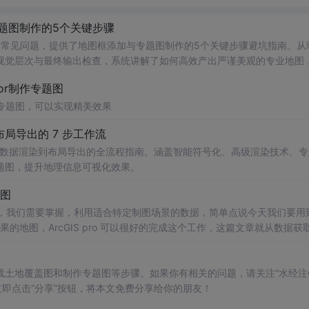
专题图制作的5个关键步骤
遇到的常见问题，提供了地图框添加与专题图制作的5个关键步骤避坑指南。从
视觉层次与最终输出检查，系统讲解了如何高效产出严谨美观的专业地图
rator制作专题图
ator制作专题图，可以实现精美效果
到布局导出的 7 步工作流
工作流，从数据渲染到布局导出的全流程指南。涵盖智能符号化、高级渲染技术、
题图，提升地理信息可视化效果。
像图
要，我们需要掌握，利用适合特定制图场景的数据，简单点说今天我们要用
的地图，ArcGIS pro 可以很好的完成这个工作，这篇文章就从数据获
 Pro 中的工具，处理好栅格数据（主要就是裁剪到我们需要的制图范围，
空拍摄的照片，合理选择清晰，无云的卫星影像底图是我们今天的制图要
土地覆盖图和制作专题图等步骤。如果你有相关的问题，请关注“水经注GI
立即点击“分享”按钮，将本文免费分享给你的朋友！