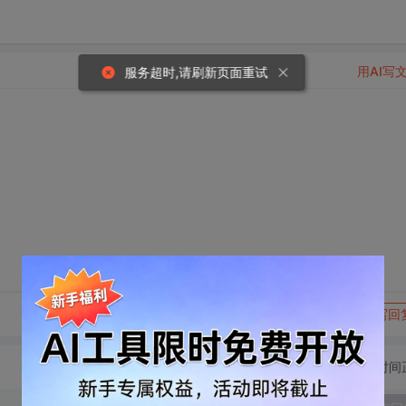
用AI写
服务超时,请刷新页面重试
转发到动态
举报
写回
切换为时间