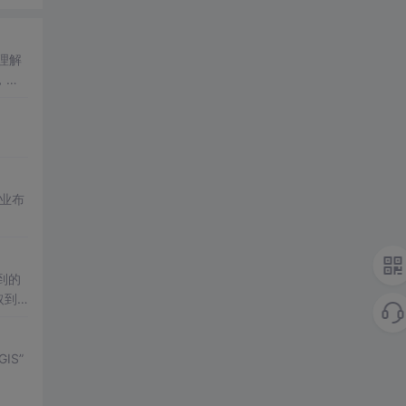
理解
，帮
专业布
到的
取到
需要
求。
S”