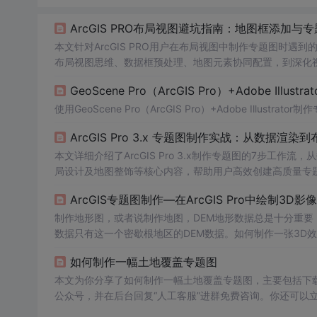
ArcGIS PRO布局视图避坑指南：地图框添加与
本文针对ArcGIS PRO用户在布局视图中制作专题图时
布局视图思维、数据框预处理、地图元素协同配置，到深化
助用户跨越从数据分析到地图输出的最后一公里。
GeoScene Pro（ArcGIS Pro）+Adobe Illust
使用GeoScene Pro（ArcGIS Pro）+Adobe Illustr
ArcGIS Pro 3.x 专题图制作实战：从数据渲染
本文详细介绍了ArcGIS Pro 3.x制作专题图的7步
局设计及地图整饰等核心内容，帮助用户高效创建高质量专
ArcGIS专题图制作—在ArcGIS Pro中绘制3D影
制作地形图，或者说制作地图，DEM地形数据总是十分重
数据只有这一个密歇根地区的DEM数据。如何制作一张3D效果
布局出图详细讲解如何制作这样一张地图。1、利用ArcGIS
如何制作一幅土地覆盖专题图
使用的工具“按掩膜提取”）影像底图说直白点就是一张从太
本文为你分享了如何制作一幅土地覆盖专题图，主要包括下载
公众号，并在后台回复“人工客服”进群免费咨询。你还可以