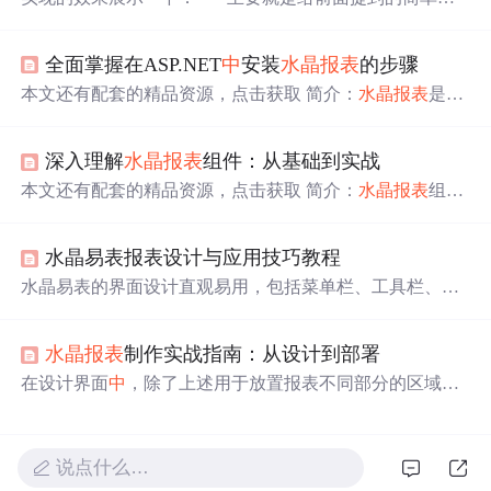
用(
水晶报表
(CrystalReports)的简单应用(ASP.NET) .)
中
的报
表添加
分页
功能 并且保证 当数据记录不够一页时可以由空
全面掌握在ASP.NET
中
安装
水晶报表
的步骤
白行补全 首先应该分析报表结构 通过上图很容易
本文还有配套的精品资源，点击获取 简介：
水晶报表
是一
个强大的报告工具，特别是在ASP.NET平台
中
非常流行，
用于创建和展示业务报告。本文详细介绍了在ASP.NET应
深入理解
水晶报表
组件：从基础到实战
用
中
安装
水晶报表
的全过程，包括下载安装包、执行安装
步骤、修改注册表（如果需要），以及如何在项目
中
添加
本文还有配套的精品资源，点击获取 简介：
水晶报表
组件
引用、设计报表、编码集成和部署测试。此外，还会讨论
（Crystal Reports）是设计复杂报表的商业智能工具，特别
在安装和配置过程
中
可能遇到的问题，并提供解决方案。
强调版本8.0的流行度和与开发平台的集成。组件的引用顺
...
水晶易表报表设计与应用技巧教程
序对项目构建至关重要。它提供丰富的报表设计功能，支
持多数据源，拥有直观的拖放界面和内置公式编辑器，支
水晶易表的界面设计直观易用，包括菜单栏、工具栏、设
持参数化报表、导出、打印以及与报表服务器的集成。正
计视图区、数据视图区等多个部分。学习界面上各个元素
确使用这些组件可以显著提升数据展现质量和企业决策的
的功能是熟悉软件的第一步。- 菜单栏：包含文件、编辑、
数...
水晶报表
制作实战指南：从设计到部署
视图、插入、格式等主要操作命令。- 工具栏：提供快速访
问常用功能的按钮。- 设计视图区：用于创建和修改报表布
在设计界面
中
，除了上述用于放置报表不同部分的区域
局。- 数据视图区：显示报表所用数据的结构。
统计
函数是
外，还有一系列的工具箱，它们提供不同的功能用于设计
数据分析
中
不可或缺的工具，它们可以简化数据分析过
报表：工具箱（Toolbox）：列出了可以添加到报表
中
的各
程，快速得出关键指标。在水晶易表
中
，常见的
统计
函数
种控件，包括文本框、图像框、图表等。字段资源管理器
说点什么…
包括求和（SUM）、平均值（AVERAGE）、最大值（M
（Field Explorer）：在此区域可以查看和管理报表所使用