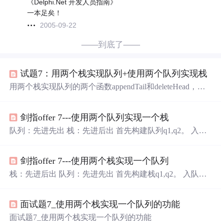
《Delphi.Net 开发人员指南》
一本足矣！
2005-09-22
——到底了——
试题7：用两个栈实现队列+使用两个队列实现栈
用两个栈实现队列的两个函数appendTail和deleteHead，分
别完成在队列尾部插入节点和在队列头部删除结点。 publi
c class Test07 { Stackstack1=new Stack<>(); Stackstack2=new
剑指offer 7---使用两个队列实现一个栈
Stack<>(); public void appendTail(int key){ stack1.add(key);//在
队列尾部
队列：先进先出 栈：先进后出 首先构建队列q1,q2。 入
栈：入队列q1。 出栈：将q1队列中的前n-1个元素倒入到q2
中，在pop q1中的第n个元素，即为要出栈的元素，下次，
剑指offer 7---使用两个栈实现一个队列
则对q2操作，每次保证有一个队列为空。 栈顶：将q1中前
n-1个元素倒入q2中之后，第n个元素即为栈顶。 考虑到我
栈：先进后出 队列：先进先出 首先构建栈q1,q2。 入队
们取栈顶元素的便利性，我们在实现时使得栈顶等于队列
列：入栈q1。 出队列：首先将q1中的所有元素依次压入q2
头；由于栈的pop弹出栈顶元素，而队列的p
中，此时q1为空，q2中存放所有数据，在依次将q2中数据p
面试题7_使用两个栈实现一个队列的功能
op，即实现队列。 代码实现如下： #include #include #inclu
de #include using namespace std; template class Queue {
面试题7_使用两个栈实现一个队列的功能