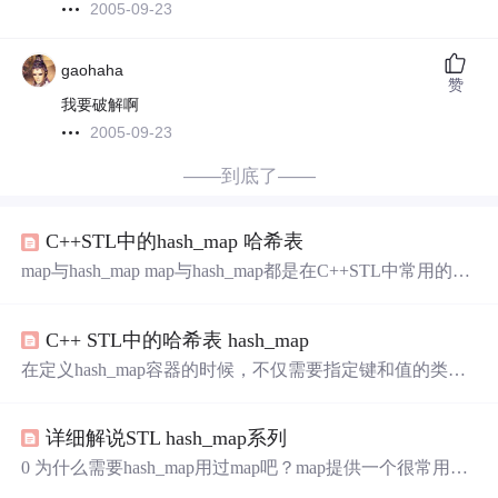
2005-09-23
gaohaha
赞
我要破解啊
2005-09-23
——到底了——
C++STL中的hash_map 哈希表
map与hash_map map与hash_map都是在C++STL中常用的数
据结构。 map：存储数据结构是采用红黑树实现，提供了k
ey-value的存储和查找功能，查找速度可达log(n)。 hash_ma
C++ STL中的哈希表 hash_map
p：基于hash_table（哈希表）储存，相对map来说，他的查
找速度大大的降低，几乎可以看成是常熟时间；但是代价
在定义hash_map容器的时候，不仅需要指定键和值的类
就是消耗更多的内存（但是在现在内存越来越大的情况
型，还需要指定hash函数和相等函数 （一）hash_map 的ha
下，用内存换时间的选择十分...
sh函数 hash到底是什么样子？看看源码: struct hashint> { siz
详细解说STL hash_map系列
e_t operator()(int __x) const { return __x; } }; 原来是个函数对
象。在SGI S
0 为什么需要hash_map用过map吧？map提供一个很常用的
功能，那就是提供key-value的存储和查找功能。例如，我