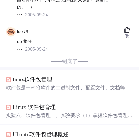
跟着带星的吧，不管怎么说我进来原是打算帮忙
的。：）
2005-09-24
ker79
赞
up,接分
2005-09-24
——到底了——
linux软件包管理
软件包是一种将软件的二进制文件、配置文件、文档等相
关文件打包成一个或多个文件的集合。它包含了软件运行
所需的所有组件，方便用户在不同的系统上进行安装和部
Linux 软件包管理
署。
实验六、软件包管理一、实验要求（1）掌握软件包管理的
基础命令；（2）掌握利用软件包管理工具安装、删除软件
的方法。二、实验内容和实验步骤1、基础命令【操作要求
Ubuntu软件包管理概述
1】查询系统中已经安装有关PHP的软件包，【操作步骤】