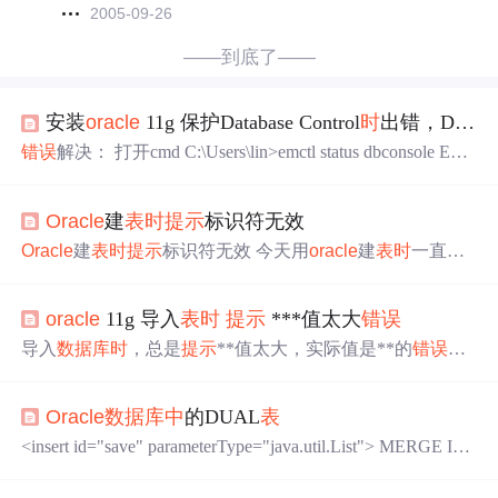
2005-09-26
——到底了——
安装
oracle
11g 保护Database Control
时
出错，Database Control已在非安全模式下启动
错误
解决： 打开cmd C:\Users\lin>emctl status dbconsole Envi
ronment variable
ORACLE
_UNQNAME not defined. Please se
t
ORACLE
_UNQNAME to da tabase unique name. C:\Users\li
Oracle
建
表
时
提示
标识符无效
n> C:\Users\lin>set
oracle
_sid=orc
Oracle
建
表
时
提示
标识符无效 今天用
oracle
建
表
时
一直
提
示
最后一行标识符无效，经过百度得知level是
oracle
的关
键字，所以字段不能命名为level，后改为roadlevel， CREA
oracle
11g 导入
表
时
提示
***值太大
错误
TE TABLE road_new ( id varchar2(20) NOT NULL , name var
char2(50) DEFAULT NULL, provinceID varchar2(10) DEFAU
导入
数据库
时
，总是
提示
**值太大，实际值是**的
错误
。
LT NULL , startSite varchar2(100) DEFAU
具体忘了
错误
代码是什么了 ——！ 经查询，这个是由于
字符集设置的不是gbk的，导致导入
时
遇到
中
文字符出现的
Oracle
数据库
中
的DUAL
表
问题， 解决方法: 如果可以的话就把
数据库
的字符集修改
成ZHS16GBK等
中
文字符集吧，此
时
不管
中
文字符还是英
<insert id="save" parameterType="java.util.List"> MERGE IN
文字符都是2字节了 cmd命令 SQL> sqlplus /nolog; SQL> co
TO ANALY V USING( <foreach collection="entityList" item
nn /as sys
="item" index="index" separator="union"> select #{item.itemN