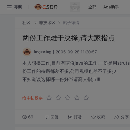
全部
Ada助手
导航
社区
非技术区
帖子详情
两份工作难于决择,请大家指点
2005-09-28 11:20:57
heguoxing
本人想换工作,目前有两份java的工作,一份是用struts
份工作的待遇都差不多,公司规模也差不了多少.
不知道该选择哪一份好??请高人指点!!!
给本帖投票
69
回复
打赏
分享
收藏