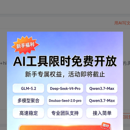
用AI写
+hibernate开发项目,另外一份是用java搞手机短信增值业务的.
转发到动态
举报
写回