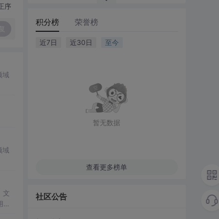
正序
积分榜
荣誉榜
复
近7日
近30日
至今
领域
暂无数据
领域
查看更多榜单
。文
社区公告
用组
题转