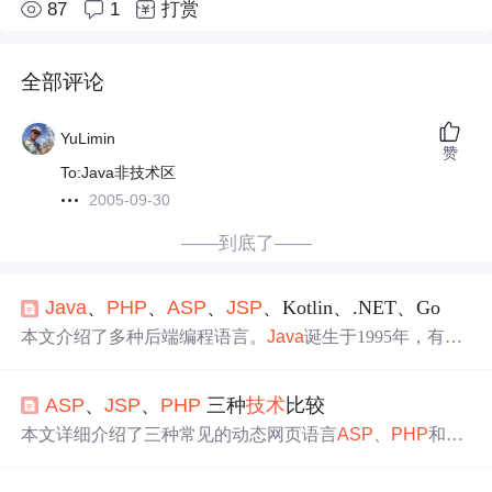
87
1
打赏
全部评论
YuLimin
赞
To:Java非技术区
2005-09-30
——到底了——
Java
、
PHP
、
ASP
、
JSP
、Kotlin、.NET、Go
本文介绍了多种后端编程语言。
Java
诞生于1995年，有Sca
la等扩展；
PHP
发布于1995年，有重要发展和不同引擎；
A
SP
由微软借鉴
PHP
思想引入；
JSP
基于Servlet
技术
；Kotli
ASP
、
JSP
、
PHP
三种
技术
比较
n用于Android开发；.NET是微软中间件；Go语言解决编译
时间问题，Docker是其有名框架。
本文详细介绍了三种常见的动态网页语言
ASP
、
PHP
和
JS
P
的特点、优劣势以及应用场景。
ASP
使用VBScript或JScri
pt，易于理解和编写，但局限于微软平台。
PHP
是跨平台