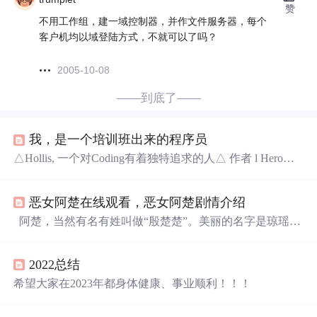
赞
不用工作组，建一域控制器，并作文件服务器，每个
客户机均以域登陆方式，不就可以了吗？
2005-10-08
——到底了——
我，是一个培训班出来的程序员
△Hollis, 一个对Coding有着独特追求的人△ 作者 l HeroMe
来源 l Hollis（ID：hollischuang） 本文系作者投稿，原作
者：HeroMe ，文中的"我"均为作者本人。 1 这个城市的所
恶女阿楚在线观看，恶女阿楚剧情介绍
有人都在忙碌的过生活，他们行色匆匆，车水马龙，他们
认为时间就是金钱。 我在办公楼里俯视着他们，在这个偌
阿楚，当然有名有姓叫做“殷楚楚”。美丽的名字是琼瑶迷
大的城市里，想要生存是一件难事，忙着忙着都忘了自己
妈妈为她取的，也许，也代表着对她的“期待”――温柔婉
的初心是什么。 这时候，...
约、楚楚动人。是的，当阿楚在父母呵护下芭蕾、钢琴不
2022总结
间断，尤其是她慧黠的杏眼、小巧的五官，都会让人有“不
当”的期待。但是，自从阿楚迷上了李连杰开始，从“令狐
希望大家在2023年都身体健康、事业顺利！！！
冲”到“黄飞鸿”，她有样学样，家里的宠物一概遭殃，爸妈
也逐渐梦醒…。或许真是“血脉一脉相连”，多年后将阿楚