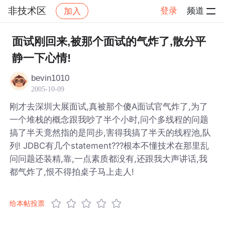
非技术区
登录
频道
加入
帖子详情
社区
非技术区
面试刚回来,被那个面试的气炸了,散分平
静一下心情!
bevin1010
2005-10-09
刚才去深圳大展面试,真被那个傻A面试官气炸了,为了
一个堆栈的概念跟我吵了半个小时,问个多线程的问题
搞了半天竟然指的是同步,害得我搞了半天的线程池,队
列! JDBC有几个statement???根本不懂技术在那里乱
问问题还装精,靠,一点素质都没有,还跟我大声讲话,我
都气炸了,恨不得拍桌子马上走人!
给本帖投票