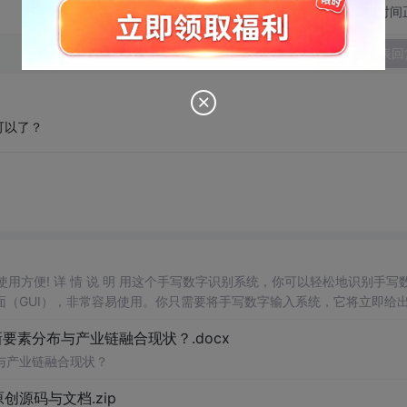
切换为时间
发表回
可以了？
，使用方便! 详 情 说 明 用这个手写数字识别系统，你可以轻松地识别手写
（GUI），非常容易使用。你只需要将手写数字输入系统，它将立即给
、工作还是日常生活，都能为你提供快速和准确的识别服务。它是一个非
素分布与产业链融合现状？.docx
与产业链融合现状？
.0-原创源码与文档.zip