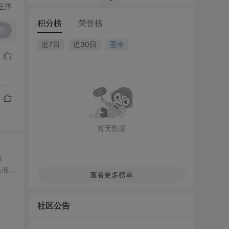
正序
积分榜
荣誉榜
复
近7日
近30日
至今
暂无数据
数
出准确
查看更多榜单
常方
社区公告