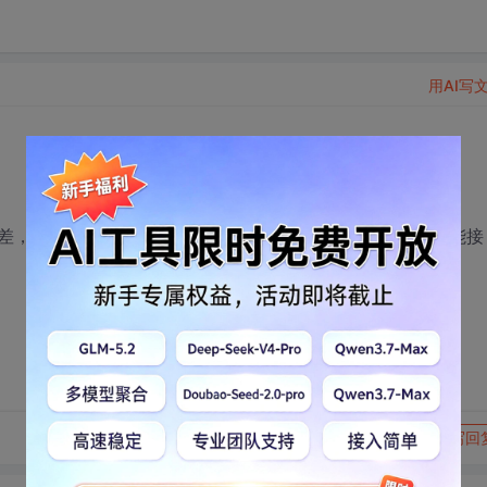
用AI写
，做j2ee请问哪个行业不用长期出差，一次出十天半月也能接
转发到动态
举报
写回