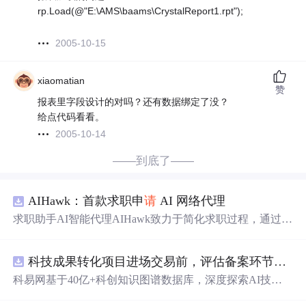
rp.Load(@"E:\AMS\baams\CrystalReport1.rpt");
2005-10-15
xiaomatian
赞
报表里字段设计的对吗？还有数据绑定了没？
给点代码看看。
2005-10-14
——到底了——
AIHawk：首款求职申
请
AI 网络代理
求职助手AI智能代理AIHawk致力于简化求职过程，通过自
动化职位申
请
流程。借助人工智能，它能够帮助用户以定
制化的方式申
请
多个职位。
科技成果转化项目进场交易前，评估备案环节需要准备哪些材料？.docx
科易网基于40亿+科创知识图谱数据库，深度探索AI技术
在技术转移、成果转化、技术经纪、知识产权、产业创