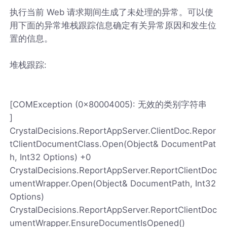
执行当前 Web 请求期间生成了未处理的异常。可以使
用下面的异常堆栈跟踪信息确定有关异常原因和发生位
置的信息。
堆栈跟踪:
[COMException (0x80004005): 无效的类别字符串
]
CrystalDecisions.ReportAppServer.ClientDoc.Repor
tClientDocumentClass.Open(Object& DocumentPat
h, Int32 Options) +0
CrystalDecisions.ReportAppServer.ReportClientDoc
umentWrapper.Open(Object& DocumentPath, Int32
Options)
CrystalDecisions.ReportAppServer.ReportClientDoc
umentWrapper.EnsureDocumentIsOpened()