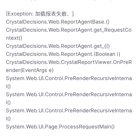
[Exception: 加载报表失败。]
CrystalDecisions.Web.ReportAgentBase.()
CrystalDecisions.Web.ReportAgent.get_RequestCo
ntext()
CrystalDecisions.Web.ReportAgent.get_{()
CrystalDecisions.Web.ReportAgent.(Boolean i)
CrystalDecisions.Web.CrystalReportViewer.OnPreR
ender(EventArgs e)
System.Web.UI.Control.PreRenderRecursiveInterna
l()
System.Web.UI.Control.PreRenderRecursiveInterna
l()
System.Web.UI.Control.PreRenderRecursiveInterna
l()
System.Web.UI.Page.ProcessRequestMain()