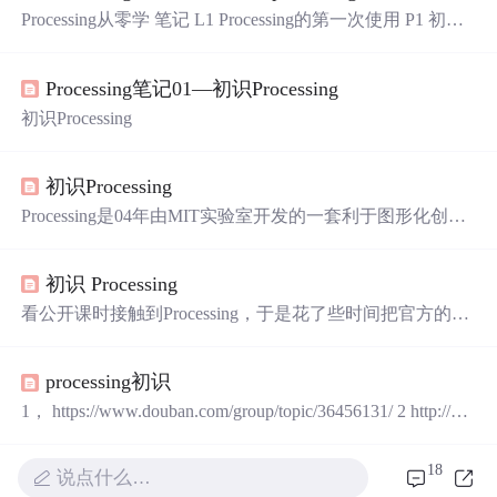
Processing从零学 笔记 L1 Processing的第一次使用 P1 初识
环境 Processing是一种开源编程语言，专门为电子艺术和视
觉交互设计而创建，其目的是通过可视化的方式辅助编程
Processing笔记01—初识Processing
教学，并在此基础之上表达数字创意。 也有人说Processi
ng是为画家设计的编程软件 首先一起来看一下Processing
初识Processing
的界面，是不是感觉有点眼熟，dei他和Arduino IDE的界面
非...
初识Processing
Processing是04年由MIT实验室开发的一套利于图形化创作
的编程语言，基于JAVA平台实现。简单易用的语法，以及
对于3维，位图等“原生态”级别（直接有函数可以调用）的
初识 Processing
支持，使得它的使用非常方便。尤其是对于钟情于数字艺
术的跨界艺术家，更是成为processing是忠实的粉丝，基于
看公开课时接触到Processing，于是花了些时间把官方的文
这个开发平台，实现了大量极富创意的数字艺术作品。
字教学看了遍，发现挺有趣。这里作一个初学总结。 官方
教程：Processing Tutorials当前最新版本3.3.6，下载解压后
processing初识
运行processing.exe就可以直接编写程序。 基本结构 void set
up(){ //只运行一次，负责初始化 } void ...
1， https://www.douban.com/group/topic/36456131/ 2 http://w
ww.360doc.com/content/13/0828/08/1073512_310399676.shtml
3 http://learn.travelchinawith.me/processing：互动/
18
说点什么…