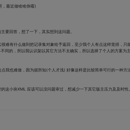
呵呵，最近做啥啥倒霉)
与主要回答，想了一下，其实想到这问题。
es 其实很难有什么做到把记录集对象给予返回，至少我个人有点这样觉得，只
端是各不同的，所以我认识架以其它方法不太确实，所以选择了个人的方案为
点我也难做，因为据所知(个人才浅) 好像这样是比较简单可行的一种方
管的这小块XML 应该可以没问题审过，想减少一下其它版主压力及及时性