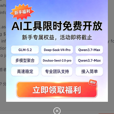
which you should define by yourself.
 information whole fields
x.asp?id=210901
$ 4 cars) ( ) 信誉：156 2005-7-12 9:20:34 得分: 10
information from client's requirement with responsibility fo
ition to the server and receive xml datas via Xmlhttp;
to javascript and xmlhttp.
答者是自己的FAQ审理要严格点
滥？分数给最后一个支持本次反对的人