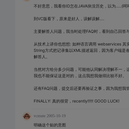
不好意思，我看你ID怎在JAVA块没历史，以为.....(
到VC版看下，原来是好人，误解误解....
主要解答人问题，我当时处理FAQ时，看到自己回答
从技术上讲你也想想: 如种语言调用 webservic
String方式把记录集以XML描述返回，因为客户
解答人。
当然对方给分多少问题，可能他认同解决理解不一，这
我也不能保证这是对的，这点我想我做得比较不好。
还有FAQ问题，提交后还要再验证之事，因为我想我
FINALLY: 真的很背，recently!!!!! GOOD LUCK!
vcmute
2005-10-19
明确这个贴的意图