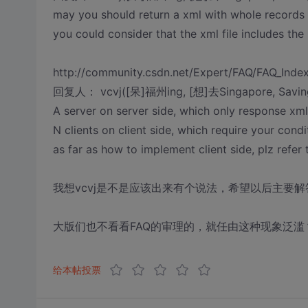
may you should return a xml with whole records 
you could consider that the xml file includes the
http://community.csdn.net/Expert/FAQ/FAQ_Inde
回复人： vcvj([呆]福州ing, [想]去Singapore, Saving 
A server on server side, which only response xml 
N clients on client side, which require your cond
as far as how to implement client side, plz refer 
我想vcvj是不是应该出来有个说法，希望以后主要解
大版们也不看看FAQ的审理的，就任由这种现象泛
给本帖投票