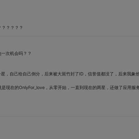
？？？？？？
他一次机会吗？？
曾经为了升星，自己给自己倒分，后来被大斑竹封了ID，信誉值都没了，后来我象
在的OnlyFor_love，从零开始，一直到现在的两星，还做了应用服