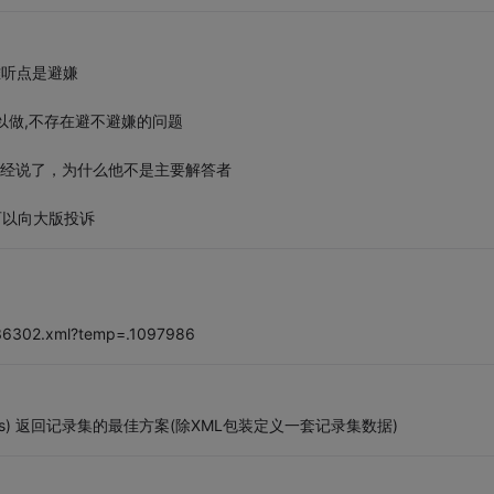
难听点是避嫌
以做,不存在避不避嫌的问题
分的已经说了，为什么他不是主要解答者
可以向大版投诉
336302.xml?temp=.1097986
ces) 返回记录集的最佳方案(除XML包装定义一套记录集数据)