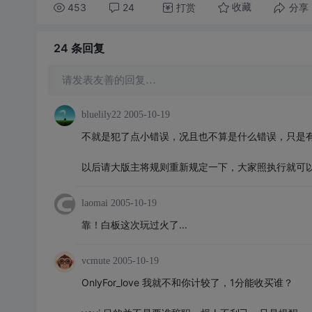
453
24
打赏
分享
收藏
24 条
回复
请发表友善的回复…
bluelily22
2005-10-19
不就是犯了点小错误，况且也不算是什么错误，只是有
以后请大版主将规则重新规定一下，大家照执行就可
laomai
2005-10-19
靠！白板这次玩过火了...
vcmute
2005-10-19
OnlyFor_love 我就不和你计较了，1分能收买谁？