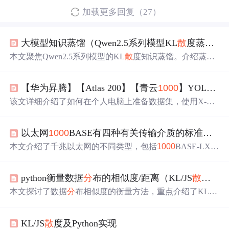
加载更多回复（27）
大模型知识蒸馏（Qwen2.5系列模型KL
散
度蒸馏）
本文聚焦Qwen2.5系列模型的KL
散
度知识蒸馏。介绍蒸馏
原理，即让学生模型学习教师模型概率
分
布。阐述蒸馏方
法，包括黑盒和白盒知识蒸馏，白盒又
分
多种KL
散
度使用
【华为昇腾】【Atlas 200】【青云
1000
】YOLOv5训练并部署到青云
方式。还进行了测试，并对前向KL
散
度和训练代码进行解
析。
该文详细介绍了如何在个人电脑上准备数据集，使用X-An
ylabeling工具进行标注，然后利用昇腾模型适配工具训练Y
OLOv5目标检测模型。接着，文章阐述了在青云
1000
上安
以太网
1000
BASE有四种有关传输介质的标准：
100
装CANN环境，并部署YOLO模型的步骤，包括修改配置
文件、进行模型转换和优化输入预处理。最后，提供了摄
本文介绍了千兆以太网的不同类型，包括
1000
BASE-LX、
像头推理的示例代码。
1000
BASE-ZX、
1000
BASE-SX、
1000
BASE-CX和
1000
BASE-T。
1000
BASE-LX与
1000
BASE-ZX适用于光纤网
python衡量数据
分
布的相似度/距离（KL/JS
散
度）
络，其中LX使用长波长激光，ZX则能更长距离传输。
100
0
BASE-SX适合多模光纤，
1000
BASE-CX采用屏蔽双绞
本文探讨了数据
分
布相似度的衡量方法，重点介绍了KL
散
线，适合短距离高带宽连接。
1000
BASE-T则是为了解决
度和JS
散
度的概念及应用，通过Python代码实现了这两种
铜线网络的高速需求，能在5类双绞线上实现
1000
Mbps的
散
度的计算，并以身高
分
布预测为例展示了其在实践中的
传输速度。
KL/JS
散
度及Python实现
运用。