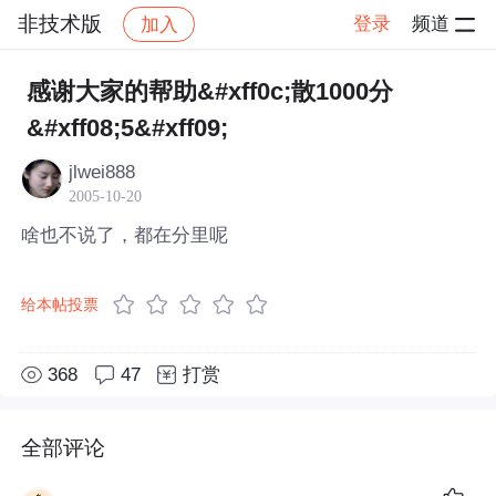
非技术版
登录
频道
加入
帖子详情
社区
非技术版
感谢大家的帮助&#xff0c;散1000分
&#xff08;5&#xff09;
jlwei888
2005-10-20
啥也不说了，都在分里呢
给本帖投票
368
47
打赏
全部评论