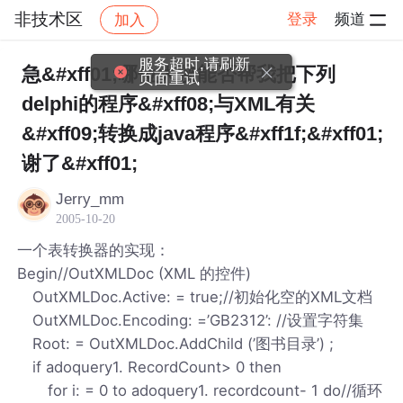
非技术区
登录
频道
加入
帖子详情
社区
非技术区
服务超时,请刷新
急&#xff01;哪位大侠能否帮我把下列
页面重试
delphi的程序&#xff08;与XML有关
&#xff09;转换成java程序&#xff1f;&#xff01;
谢了&#xff01;
Jerry_mm
2005-10-20
一个表转换器的实现：
Begin//OutXMLDoc (XML 的控件)
OutXMLDoc.Active: = true;//初始化空的XML文档
OutXMLDoc.Encoding: =’GB2312’: //设置字符集
Root: = OutXMLDoc.AddChild (’图书目录’) ;
if adoquery1. RecordCount> 0 then
for i: = 0 to adoquery1. recordcount- 1 do//循环