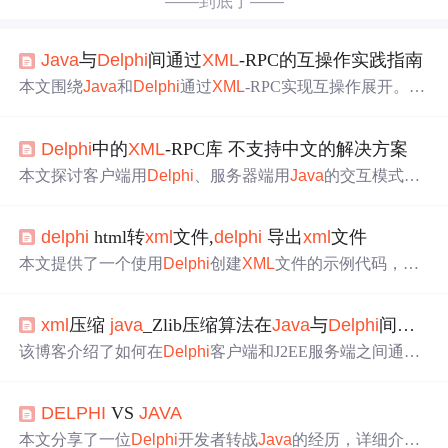
——到底了——
Java
与
Delphi
间通过
XML
-RPC的互操作实践指南
本文围绕
Java
和
Delphi
通过
XML
-RPC实现互操作展开。介
绍了
XML
-RPC的原理，阐述了
Java
与
Delphi
互操作的方
法、服务器和客户端的配置编程，还说明了调用测试的准
Delphi
中的
XML
-RPC库 不支持中文的解决方案
备、结果验证方法，以及两种语言实现
XML
-RPC的源码分
析，对跨语言系统集成有参考价值。
本文探讨客户端用
Delphi
、服务器端用
Java
的交互模式，
因
Delphi
SOAP客户端有性能和兼容性问题，考虑采用
XM
L
- RPC实现。尝试使用Apache和
Delphi
的
XML
- RPC时，
delphi
html转
xml
文件,
delphi
导出
xml
文件
发现
Delphi
XML
- RPC库不支持中文。经研究，问题出在
XML
解析单元，用WideChar可解决多字节字符问题。
本文提供了一个使用
Delphi
创建
XML
文件的示例代码，包
括如何设置
XML
文档的属性和结构，并保存到本地文件。
xml
压缩
java
_Zlib压缩算法在
Java
与
Delphi
间交互实现（压缩
该博客介绍了如何在
Delphi
客户端和J2EE服务端之间通过
XML
数据交换提高效率。通过使用ZLIB压缩算法，实现了
数据的压缩和解压缩。在
Java
中，利用JDK内置的ZLIB实
DELPHI
VS
JAVA
现，而在
Delphi
中，借助VCLZIPV3.04第三方库来完成。
此外，还提供了在两端实现压缩和解压缩的代码示例。
本文分享了一位
Delphi
开发者转战
Java
的经历，详细介绍