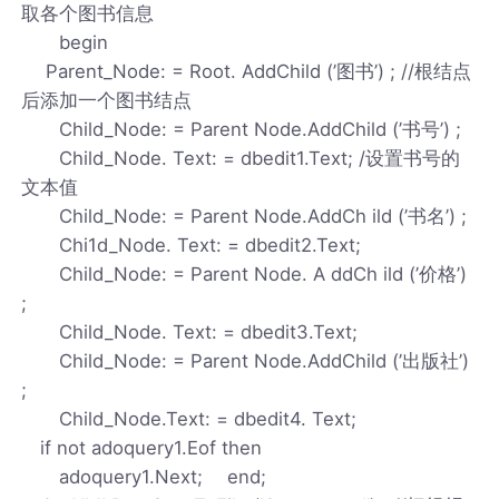
取各个图书信息
begin
Parent_Node: = Root. AddChild (’图书’) ; //根结点
后添加一个图书结点
Child_Node: = Parent Node.AddChild (’书号’) ;
Child_Node. Text: = dbedit1.Text; /设置书号的
文本值
Child_Node: = Parent Node.AddCh ild (’书名’) ;
Chi1d_Node. Text: = dbedit2.Text;
Child_Node: = Parent Node. A ddCh ild (’价格’)
;
Child_Node. Text: = dbedit3.Text;
Child_Node: = Parent Node.AddChild (’出版社’)
;
Child_Node.Text: = dbedit4. Text;
if not adoquery1.Eof then
adoquery1.Next; end;