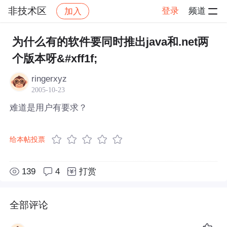
非技术区
登录
频道
加入
帖子详情
社区
非技术区
为什么有的软件要同时推出java和.net两
个版本呀&#xff1f;
ringerxyz
2005-10-23
难道是用户有要求？
给本帖投票
139
4
打赏
全部评论