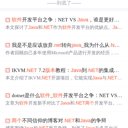
——到底了——
软件
开发平台之争：NET VS
Java
，谁是更好的选择？
本文探讨了
Java
和
.NET
作为
软件
开发平台的优缺点。
Java
拥有丰富的资源和广泛应用，但面临授权混乱、遗留代码
和高竞争的问题。而
.NET
作为免费、开放、跨平台的框
我是不是应该放弃
.net
转向
java
_我为什么从
.NET
转
架，提供广泛的开发可能性，具有快速的进步、优秀的性
能和现代化的C#语言，但可能在客户端和特定领域如ML/
作者回顾自己多年使用Microsoft产品进行开发的经历，接
NLP不如
Java
和Python。
触
Java
的Struts框架后，意识到
Java
能带来真正的面向对
象、
软件
架构和设计。作者对比了
.NET
与
Java
的区别，如
IKVM
.NET
7.2
版本
教程：
Java
到
.NET
的集成指南
语言平台差异小、成本不同、社区氛围不同等，最终因想
在
Java
社区学习框架和模式而转向
Java
。
本文介绍了IKVM
.NET
开源项目，它能实现
Java
与
.NET
平
台互通。阐述了
Java
到
.NET
的集成方法，包括安装配置、
基本使用。还讲解了7.2
版本
特性，如增强兼容性和拓展功
dotnet是什么
软件
_
软件
开发平台之争：NET VS
Jav
能。说明了
Java
字节码转
.NET
IL代码的机制、工具及优
化，以及
Java
类库在
.NET
中的集成、类型映射、性能和兼
文章为
软件
开发新手对比了
Java
和
.NET
两个
开发平台。
Ja
容性考量。
va
历史悠久、应用广泛，但存在授权混乱、遗留代码多、
竞争大等问题；
.NET
免费开源、跨平台，能开发多种应
两个
不同信仰的博客对
.NET
和
Java
的争辩
用，更新快、性能优，不过客户端开发和ML、NLP领域表
现欠佳。二者各有利弊，都是不错的职业选择。