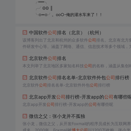
╭══╮
╭╯ΘΘ ║
╰⊙═⊙╯。oо○-俺的灌水车来了！！
中国软件
公司
排名（北京）（杭州）
该博客列出了北京和杭州的众多软件
公司
排名。北京有北方
件研发中心等。涵盖了网络、通信、信息技术等多个领域，
北京软件
公司
排名
本文列举了北京地区多家知名科技
公司
的名称，涵盖从集创科
北京软件
公司
排名名单-北京软件外包
公司
排行榜
北京软件
公司
排名名单-北京软件外包
公司
排行榜
北京app开发
公司
排行榜-开发app的
公司
有哪些
北京app开发
公司
排行榜-开发app的
公司
有哪些呢
微信之父：张小龙并不孤独
张小龙，微信之父，从开发Foxmail的程序员成长为互联网
成名。2000年，Foxmail被
博大
公司
以1200万收购，张小