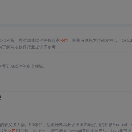
集创科贸、思维加速软件等数百家
公司
；杭州有摩托罗拉研发中心、Oracl
为了解两地软件行业提供了参考。
贸到AI软件等多个领域。
呢
界的教父级人物。90年代，他单枪匹马开发出国内最好用的邮箱Foxmail，
龙成为
公司
副总裁。2005年，腾讯收购Foxmail及张小龙团队，张小龙再次