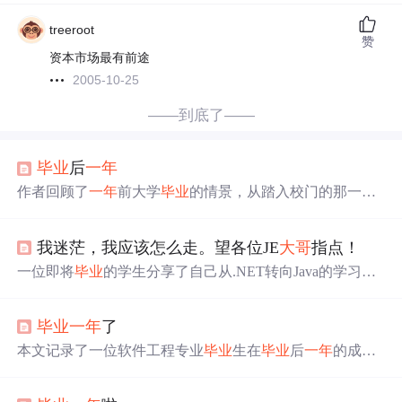
treeroot
赞
资本市场最有前途
2005-10-25
——到底了——
毕业
后
一年
作者回顾了
一年
前大学
毕业
的情景，从踏入校门的那一刻
到带着行李离开，四年的生活充满了欢笑与泪水。文章深
情地回忆了与室友的点滴，以及校园生活的各种习惯。
我迷茫，我应该怎么走。望各位JE
大哥
指点！
一位即将
毕业
的学生分享了自己从.NET转向Java的学习经
历，并在
毕业
后成功找到程序员工作的心路历程。面对未
来，他对于继续深入技术
方向
还是尝试其他路径感到迷
毕业
一年
了
茫，希望得到前辈们的建议。
本文记录了一位软件工程专业
毕业
生在
毕业
后
一年
的成长
历程。涵盖了面试经历、职场挑战、个人情感经历以及对
生活的深刻思考等内容。