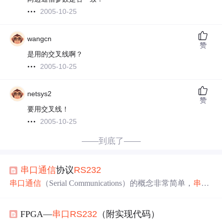
2005-10-25
wangcn
赞
是用的交叉线啊？
2005-10-25
netsys2
赞
要用交叉线！
2005-10-25
——到底了——
串口
通信
协议
RS232
串口
通信
（Serial Communications）的概念非常简单，
串口
按位（bit）发送和接收字节的
通信
方式。尽管串行通讯的
比按字节传输的并行
通信
慢，但是
串口
可以在仅仅
使用
两
FPGA—
串口
RS232
（附实现代码）
根线的情况下就能实现数据的传输。​由于
串口
通信
是异步