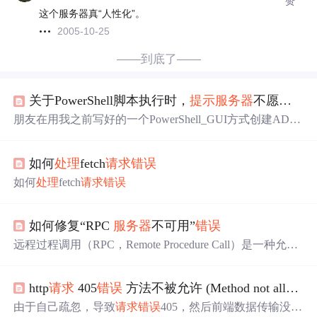
赞
这个服务器真“人性化”。
2005-10-25
——到底了——
关于PowerShell脚本执行时，
提示
服务器
不愿意
处
朋友在用我之前写好的一个PowerShell_GUI方式创建AD帐
号的脚本时，报错了，发给我一个报错截图，看完后瞬间
有种PowerShell要成精的感觉，太人性化了，PowerShell竟
如何
处理
fetch
请求
错误
然说“
服务器
不愿意
处理
该
请求
”，可以把机器间的语言转
换的如此流利，这成精的节奏也是不要不要的了。 经过查
如何
处理
fetch
请求
错误
看脚本时，找到了引发报错的原因如下图所示（我自己的
La...
如何修复“RPC
服务器
不可用”
错误
‌远程过程调用（RPC，Remote Procedure Call）是一种允许
在一台计算机上运行的程序调用另一台计算机上的子程序
的技术。‌这种技术使得程序员可以像调用本地程序一样调
http
请求
405
错误
方法不被允许 (Method not allowed)
用远程服务，而无需关心底层通信细节。RPC通常采用客
户端-
服务器
（Client/Server）模式，客户端通过发送
请求
，
由于自己疏忽，导致
请求
错误
405，然后前端数据传输没