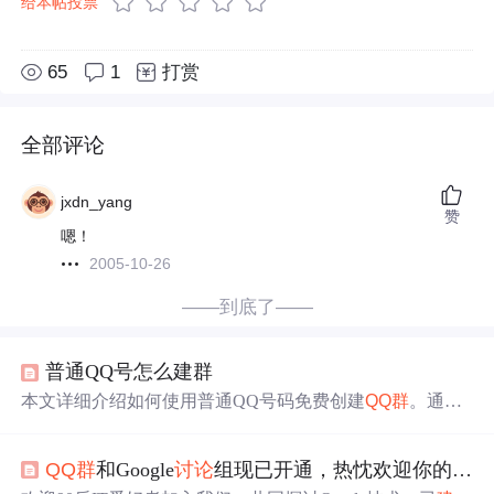
给本帖投票
65
1
打赏
全部评论
jxdn_yang
赞
嗯！
2005-10-26
——到底了——
普通QQ号怎么建群
本文详细介绍如何使用普通QQ号码免费创建
QQ群
。通过
QQ校友录功能，即使不是QQ会员也能轻松
建立
自己的小
圈子，方便与同学、同事等群体进行交流。
QQ群
和Google
讨论
组现已开通，热忱欢迎你的加入