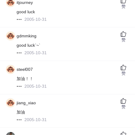
itjourney
赞
good luck
2005-10-31
gdmmking
赞
good luck`~`
2005-10-31
steel007
赞
加油！！
2005-10-31
jiang_xiao
赞
加油
2005-10-31