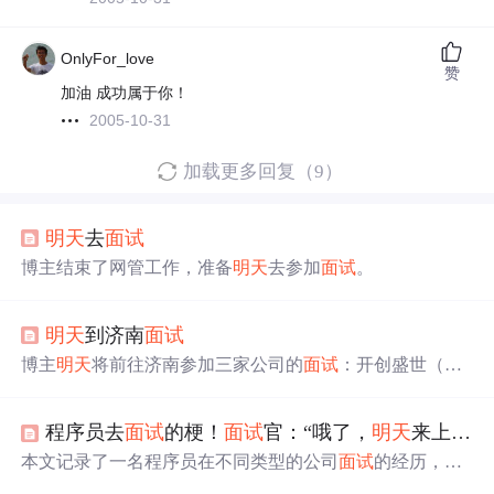
OnlyFor_love
赞
加油 成功属于你！
2005-10-31
加载更多回复（9）
明天
去
面试
博主结束了网管工作，准备
明天
去参加
面试
。
明天
到济南
面试
博主
明天
将前往济南参加三家公司的
面试
：开创盛世（与
百度有合作关系）、聚易信息技术有限公司（iweb框架创
立者）以及比邻贸易（疑似澳大利亚背景）。对于这些公
程序员去
面试
的梗！
面试
官：“哦了，
明天
来上班吧”
司的情况知之甚少，希望了解更多信息。
本文记录了一名程序员在不同类型的公司
面试
的经历，包
括私企、上市公司、外包公司、国企及事业单位，展现了