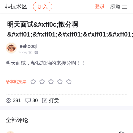
非技术区
登录
频道
加入
帖子详情
社区
非技术区
明天面试&#xff0c;散分啊
&#xff01;&#xff01;&#xff01;&#xff01;&#xff01
leekooqi
2005-10-30
明天面试，帮我加油的来接分啊！！
给本帖投票
391
30
打赏
全部评论