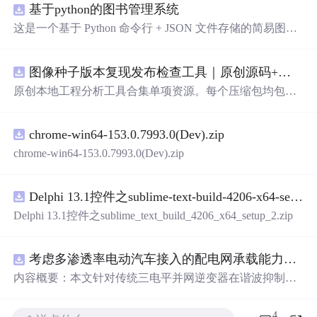
基于python的图书管理系统
这是一个基于 Python 命令行 + JSON 文件存储的简易图书
管理系统。 核心功能：围绕"图书"和"读者"实现两类实体
管理，以及它们之间的借阅关系。 图书管理：支持图书的
图像种子版本复现发布检查工具｜原创源码+测试+离线报告
添加、删除、修改、搜索（按书名/作者/ISBN），每本书
记录馆藏总数和当前可借数量。 学生管理：支持学生信息
原创本地工程分析工具合集单项资源。每个压缩包均包含
的添加、删除、搜索（按姓名/学号），每人默认最多借阅
完整 JavaScript/Node.js 源码、3 项自动化测试、可复现合
5 本。 借阅管理：借书时自动校验库存是否充足、是否超
成示例、离线 HTML/JSON/SVG 报告、1080×720 真实运
过借阅上限、是否重复借阅；还书时自动判断是否逾期
chrome-win64-153.0.7993.0(Dev).zip
行效果图、README、运行说明、功能清单、MIT License
（期限 30 天）；支持查看全部借阅记录、逾期记录和某人
及原创授权声明。Node.js 18+ 可直接运行，零第三方运行
chrome-win64-153.0.7993.0(Dev).zip
当前在借图书。 技术特点：纯 Python 标准库实现，无需安
依赖，适合
开发
者进行工程预检、质量审查和交付复核。
装任何第三方依赖；采用分层架构（模型层 → 持久化层
→ 业务层 → 界面层），职责清晰，易于扩展或替换（比
Delphi 13.1控件之sublime-text-build-4206-x64-setup-2.zip
如把 JSON 换成数据库只需改 storage.py）；数据保存在本
Delphi 13.1控件之sublime_text_build_4206_x64_setup_2.zip
地 data/ 目录的 JSON 文件中，关闭程序数据不丢失
考虑多渗透率电动汽车接入的配电网承载能力评估研究（Matlab代码实现）
内容概要：本文针对传统三电平并网逆变器在谐波抑制、
电网适应性及动态响应方面的不足，提出了一种基于ANP
C三电平拓扑的高性能并网控制策略。研究融合双极性倍
4