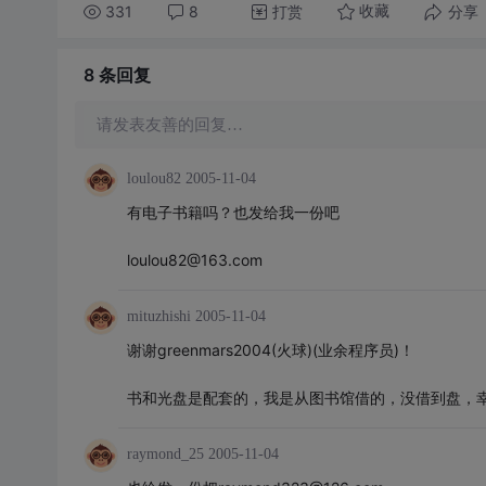
331
8
打赏
分享
收藏
8 条
回复
请发表友善的回复…
loulou82
2005-11-04
有电子书籍吗？也发给我一份吧
loulou82@163.com
mituzhishi
2005-11-04
谢谢greenmars2004(火球)(业余程序员)！
书和光盘是配套的，我是从图书馆借的，没借到盘，
raymond_25
2005-11-04