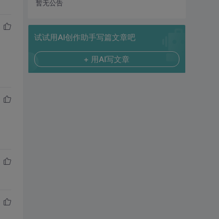
暂无公告
试试用AI创作助手写篇文章吧
+ 用AI写文章