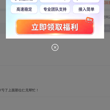
转发到动态
举报
写回
切换为时间
发表回
幸亏了上面那位仁兄帮忙！