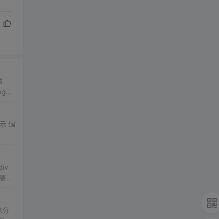
描
nged
来分