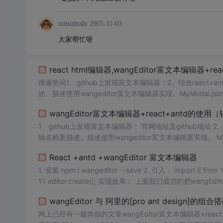
mituzhishi
2005-11-03
大家帮忙呀
react html编辑器,wangEditor富文本编辑器+re
搜索热词1、github上发现富文本编辑器：2、结合react+
述。描述使用wangeditor富文本编辑器实现。MyModal.jsimport { For
itor';const formItem...
wangEditor富文本编辑器+react+antd的使用
1、github上发现富文本编辑器： 官网地址及github地址 2、结合react+antd的具体使用： 案例使用场景：MyModal为弹窗，弹窗显示 编
React +antd +wangEditor 富文本编辑器
1. 安装 npm i wangeditor --save 2. 引入： import E from 'wangeditor'; 3. 渲染： <div id="div1"></div> const editor = new E('#div
1') editor.create(); 实现效果： 上面我们成功的把wangEditor 这个富文本编辑器显示到页面上了，接下来我们需要做的事情就是我们要获
取到富文本编辑器中的内容 4. 获取内容 通过o.
wangEditor 与 阿里的[pro ant design]的组合
网上已经有一篇类似的文章wangEditor富文本编辑器+rea