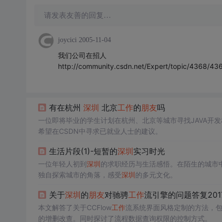
请发表友善的回复…
joycici
2005-11-04
我们公司在招人
http://community.csdn.net/Expert/topic/4368/4
有在杭州
深圳
北京
工作
的
朋友
吗
一位即将毕业的学生计划在杭州、北京等城市寻找JAVA开发
希望在CSDN中寻求已就业人士的建议。
生活片段(1)-短暂的
深圳
实习时光
一位年轻人初到
深圳
的求职经历与生活感悟。在陌生的城市
独自探索城市的角落，感受
深圳
的多元文化。
关于
深圳
的
朋友
对驰骋
工作
流引擎的问题答复201
本文解答了关于CCFlow
工作
流系统界面风格定制的方法，包
的增删改查。同时探讨了流程数据查询权限的控制方式。