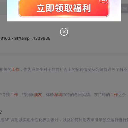
发表回
368103.xml?temp=.1339838
相关的
工作
，作为应届生对于当前社会上的招聘情况及公司待遇等了解不
中寻找
工作
，结识新
朋友
，体验
深圳
独特的冬日风情。在忙碌的
工作
之余
7
括API调用以实现个性化界面设计，以及如何利用表单引擎独立运行进行