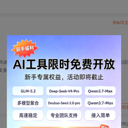
用AI写
为就我一个人去，所以心里不踏实。在深圳工作的朋友方便的话
个朋友多个路子嘛。在这小弟先谢谢留言的朋友了！！
转发到动态
举报
写回
切换为时间