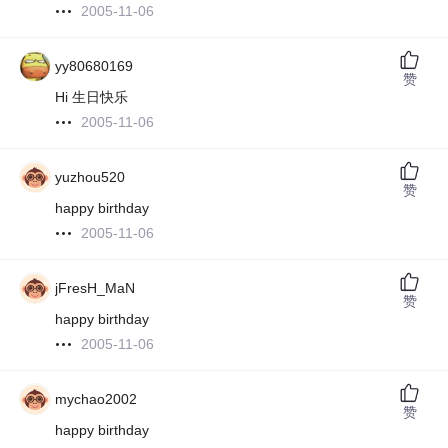
2005-11-06
yy80680169
赞
Hi 生日快乐
2005-11-06
yuzhou520
赞
happy birthday
2005-11-06
jFresH_MaN
赞
happy birthday
2005-11-06
mychao2002
赞
happy birthday