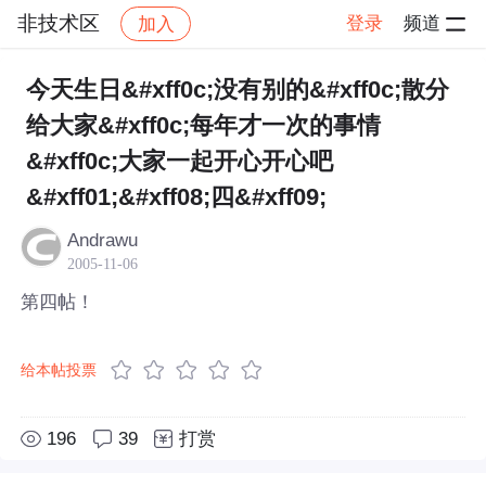
非技术区
登录
频道
加入
帖子详情
社区
非技术区
今天生日&#xff0c;没有别的&#xff0c;散分
给大家&#xff0c;每年才一次的事情
&#xff0c;大家一起开心开心吧
&#xff01;&#xff08;四&#xff09;
Andrawu
2005-11-06
第四帖！
给本帖投票
196
39
打赏