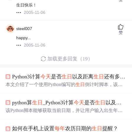
生日快乐！
2005-11-06
steel007
赞
happy...
2005-11-06
加载更多回复（19）
Python3计算
今天
是否
生日
以及距离
生日
还有多少天
本文介绍了一个使用Python编写的
生日
倒计时脚本，该脚
本通过获取用户的出
生日
期来计算距离下
一次
生日
的天
数。脚本首先获取当前的年、月、日，然后让用户输入出
python算
生日
_Python3计算
今天
是否
生日
以及距离
生年份、月份和日期，最后计算并输出距离
生日
还有多少
天。
该Python脚本能够获取当前日期，并让用户输入出生年月
日，计算
今天
是否是
生日
，以及距离
生日
还有多少天。它
处理闰年的情况，并在用户输入不正确时进行错误检查。
如何在手机上设置
每年
农历日期的
生日
提醒？
最终，它会显示剩余的天数并打印用户的
生日
。