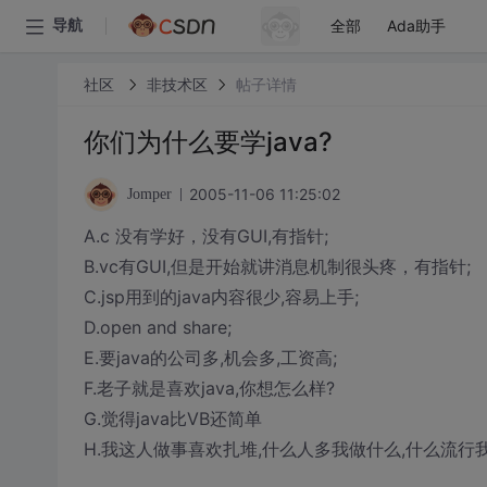
全部
Ada助手
导航
社区
非技术区
帖子详情
你们为什么要学java?
2005-11-06 11:25:02
Jomper
A.c 没有学好，没有GUI,有指针;
B.vc有GUI,但是开始就讲消息机制很头疼，有指针;
C.jsp用到的java内容很少,容易上手;
D.open and share;
E.要java的公司多,机会多,工资高;
F.老子就是喜欢java,你想怎么样?
G.觉得java比VB还简单
H.我这人做事喜欢扎堆,什么人多我做什么,什么流行