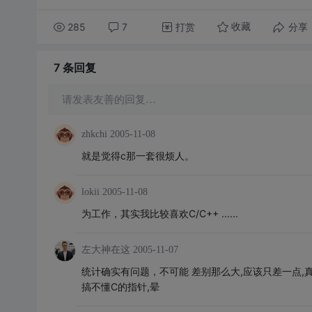
285
7
打赏
分享
收藏
7 条
回复
请发表友善的回复…
zhkchi
2005-11-08
就是觉得c那一套很烦人。
lokii
2005-11-08
为工作，其实我比较喜欢C/C++ ......
左大神在这
2005-11-07
统计确实有问题，不可能 差别那么大,应该只差一点,真有
搞不懂C的指针,晕