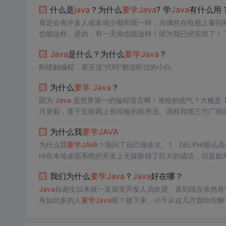
什么是
java
？为什么
要学
Java
? 学
Java
有什么用
肯定会有许多人或多或少都和我一样，当偶然在电视上看到
也能这样。是的，有一天你也能这样！因为我已经实现了！ 
家看一下19年计算机语言排行 什么是
java
？为什么
要学
Jav
Java
是什么？为什么
要学
Java
？
能干的事，它都能干。 2.编程语言这么多，我为什么选择
Ja
刚接触编程，甚至连“代码”都没听过的小白。
为什么
要学
Java
？
因为
Java
是世界第一的编程语言啊！谁给的底气？大概是 TIOBE 这个编程语言排行榜
月更新，基于互联网上有经验的程序员、课程和第三方厂商的数量。
上面这幅图是几个热门编程语言（
Java
、C、Python、
Jav
为什么我
要学
JAVA
为什么我
要学
JAVA
？我问了自己很多次。1、DELPHI那么
HI在本地桌面系统的开发上无疑取得了巨大的成功，但是如果
能做，而是太牵强，太困难，太不适应了。好比让陆地上的
我们为什么
要学
Java
？
Java
好在哪？
或许更能够获取
Java
自诞生以来就一直深受开发人员欢迎，直到现在依然有
有如此多的人
要学
Java
呢？接下来，小千从这几方面给你解