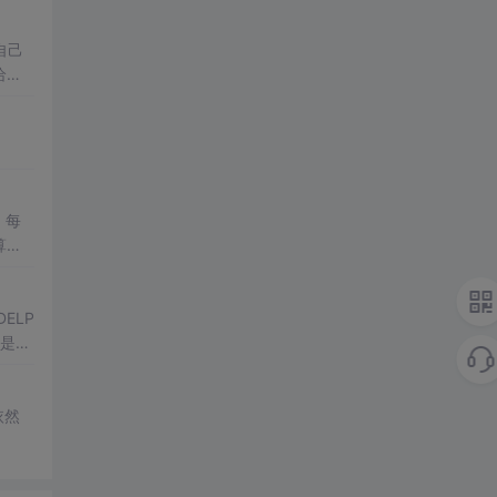
自己
给大
程语言
算。
ELP
不是不
鲨鱼
依然