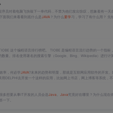
？
程序员对着电脑飞快敲下一串代码，不禁为他们发出惊叹，想象着有一天
下面我们来看看到底什么是
JAVA
？为什么
要学
习，学习了有什么用？ 先
a
? 学
Java
有什么用？ 1.什么是
Java
Java
它就是一种编程语言，别的编
va
呢？ 简单易学 首先
Java
是一个面向对象的编程语言
吧。 TIOBE 是编程语言流行趋势的一个指标，每
排名使用著名的搜索引擎（Google、Bing、Wikipedia）进行计
a
Script 等等）近些年来的增长趋势。可以看得...
高效率，何必学
JAVA
?未来的趋势和明显，那就是互联网应用软件的开发。D
用DELPHI去开发一个这样的应用，比如网上书店，网上博客等系统，
老虎在水里跟鲨鱼争斗，既然现在大家都跳水网络了，那干脆我们就变成
很多想要从事IT开发的人员会选
Java
。
Java
究竟好在哪里？为什么现在
答一下。